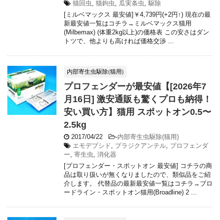
猫回虫
,
猫鉤虫
,
瓜実条虫
,
駆除
[ミルベマックス 最安値]￥4,739円(+2円↑) 現在の最
新最安値一覧はコチラ→ミルベマックス猫用
(Milbemax) (体重2kg以上)の価格表 この安さはダン
トツで、他よりも高ければ価格交渉 ...
内部寄生虫駆除(猫用)
プロフェンダーが最安値【[2026年7
月16日] 激安通販も驚くプロも納得！
安い買い方】猫用 スポットオン0.5〜
2.5kg
2017/04/22
-
内部寄生虫駆除(猫用)
エモデプシド
,
プラジクアンテル
,
プロフェンダ
ー
,
寄生虫
,
消化器
[プロフェンダー・スポットオン 最安値] コチラの商
品は取り扱いが無くなりましたので、類似品をご紹
介します。 代替品の最新最安値一覧はコチラ→ブロ
ードライン・スポットオン猫用(Broadline) 2 ...