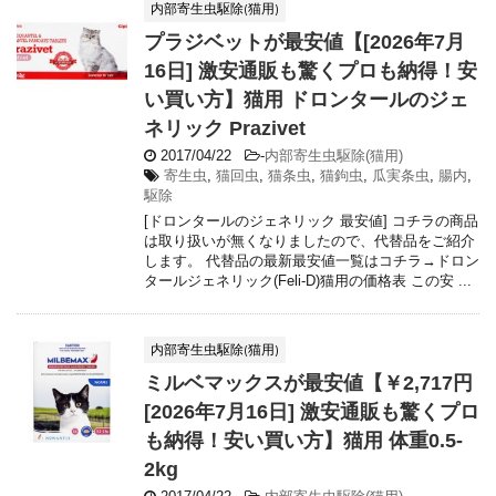
内部寄生虫駆除(猫用)
プラジベットが最安値【[2026年7月
16日] 激安通販も驚くプロも納得！安
い買い方】猫用 ドロンタールのジェ
ネリック Prazivet
2017/04/22
-
内部寄生虫駆除(猫用)
寄生虫
,
猫回虫
,
猫条虫
,
猫鉤虫
,
瓜実条虫
,
腸内
,
駆除
[ドロンタールのジェネリック 最安値] コチラの商品
は取り扱いが無くなりましたので、代替品をご紹介
します。 代替品の最新最安値一覧はコチラ→ドロン
タールジェネリック(Feli-D)猫用の価格表 この安 ...
内部寄生虫駆除(猫用)
ミルベマックスが最安値【￥2,717円
[2026年7月16日] 激安通販も驚くプロ
も納得！安い買い方】猫用 体重0.5-
2kg