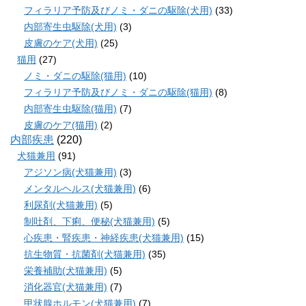
フィラリア予防及びノミ・ダニの駆除(犬用)
(33)
内部寄生虫駆除(犬用)
(3)
皮膚のケア(犬用)
(25)
猫用
(27)
ノミ・ダニの駆除(猫用)
(10)
フィラリア予防及びノミ・ダニの駆除(猫用)
(8)
内部寄生虫駆除(猫用)
(7)
皮膚のケア(猫用)
(2)
内部疾患
(220)
犬猫兼用
(91)
アジソン病(犬猫兼用)
(3)
メンタルヘルス(犬猫兼用)
(6)
利尿剤(犬猫兼用)
(5)
制吐剤、下痢、便秘(犬猫兼用)
(5)
心疾患・腎疾患・神経疾患(犬猫兼用)
(15)
抗生物質・抗菌剤(犬猫兼用)
(35)
栄養補助(犬猫兼用)
(5)
消化器官(犬猫兼用)
(7)
甲状腺ホルモン(犬猫兼用)
(7)