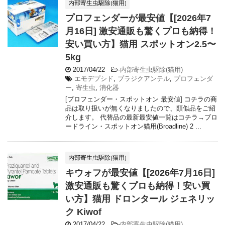
内部寄生虫駆除(猫用)
プロフェンダーが最安値【[2026年7
月16日] 激安通販も驚くプロも納得！
安い買い方】猫用 スポットオン2.5〜
5kg
2017/04/22
-
内部寄生虫駆除(猫用)
エモデプシド
,
プラジクアンテル
,
プロフェンダ
ー
,
寄生虫
,
消化器
[プロフェンダー・スポットオン 最安値] コチラの商
品は取り扱いが無くなりましたので、類似品をご紹
介します。 代替品の最新最安値一覧はコチラ→ブロ
ードライン・スポットオン猫用(Broadline) 2 ...
内部寄生虫駆除(猫用)
キウォフが最安値【[2026年7月16日]
激安通販も驚くプロも納得！安い買
い方】猫用 ドロンタール ジェネリッ
ク Kiwof
2017/04/22
-
内部寄生虫駆除(猫用)