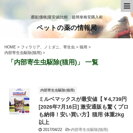
通販|価格|最安値|比較 超簡単格安購入術
ペットの薬の情報局
HOME
>
フィラリア、ノミダニ、寄生虫
>
猫用
>
内部寄生虫駆除(猫用)
>
「内部寄生虫駆除(猫用)」 一覧
内部寄生虫駆除(猫用)
ミルベマックスが最安値【￥4,739円
[2026年7月16日] 激安通販も驚くプロ
も納得！安い買い方】猫用 体重2kg
以上
2017/04/22
-
内部寄生虫駆除(猫用)