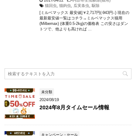
2017/04/22
-
内部寄生虫駆除(猫用)
猫回虫
,
猫鉤虫
,
瓜実条虫
,
駆除
[ミルベマックス 最安値]￥2,717円(-943円↓) 現在の
最新最安値一覧はコチラ→ミルベマックス猫用
(Milbemax) (体重0.5-2kg)の価格表 この安さはダン
トツで、他よりも高ければ ...
未分類
2024/08/19
2024年8月タイムセール情報
キャンペーン・セール