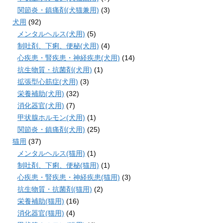
関節炎・鎮痛剤(犬猫兼用)
(3)
犬用
(92)
メンタルヘルス(犬用)
(5)
制吐剤、下痢、便秘(犬用)
(4)
心疾患・腎疾患・神経疾患(犬用)
(14)
抗生物質・抗菌剤(犬用)
(1)
拡張型心筋症(犬用)
(3)
栄養補助(犬用)
(32)
消化器官(犬用)
(7)
甲状腺ホルモン(犬用)
(1)
関節炎・鎮痛剤(犬用)
(25)
猫用
(37)
メンタルヘルス(猫用)
(1)
制吐剤、下痢、便秘(猫用)
(1)
心疾患・腎疾患・神経疾患(猫用)
(3)
抗生物質・抗菌剤(猫用)
(2)
栄養補助(猫用)
(16)
消化器官(猫用)
(4)