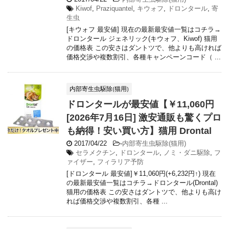
Kiwof
,
Praziquantel
,
キウォフ
,
ドロンタール
,
寄
生虫
[キウォフ 最安値] 現在の最新最安値一覧はコチラ→
ドロンタール ジェネリック(キウォフ、Kiwof) 猫用
の価格表 この安さはダントツで、他よりも高ければ
価格交渉や複数割引、各種キャンペーンコード（ ...
内部寄生虫駆除(猫用)
ドロンタールが最安値【￥11,060円
[2026年7月16日] 激安通販も驚くプロ
も納得！安い買い方】猫用 Drontal
2017/04/22
-
内部寄生虫駆除(猫用)
セラメクチン
,
ドロンタール
,
ノミ・ダニ駆除
,
フ
ァイザー
,
フィラリア予防
[ドロンタール 最安値]￥11,060円(+6,232円↑) 現在
の最新最安値一覧はコチラ→ドロンタール(Drontal)
猫用の価格表 この安さはダントツで、他よりも高け
れば価格交渉や複数割引、各種 ...