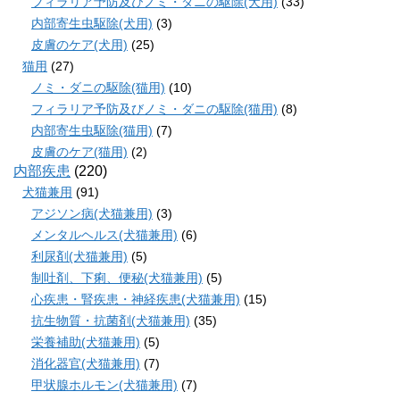
フィラリア予防及びノミ・ダニの駆除(犬用)
(33)
内部寄生虫駆除(犬用)
(3)
皮膚のケア(犬用)
(25)
猫用
(27)
ノミ・ダニの駆除(猫用)
(10)
フィラリア予防及びノミ・ダニの駆除(猫用)
(8)
内部寄生虫駆除(猫用)
(7)
皮膚のケア(猫用)
(2)
内部疾患
(220)
犬猫兼用
(91)
アジソン病(犬猫兼用)
(3)
メンタルヘルス(犬猫兼用)
(6)
利尿剤(犬猫兼用)
(5)
制吐剤、下痢、便秘(犬猫兼用)
(5)
心疾患・腎疾患・神経疾患(犬猫兼用)
(15)
抗生物質・抗菌剤(犬猫兼用)
(35)
栄養補助(犬猫兼用)
(5)
消化器官(犬猫兼用)
(7)
甲状腺ホルモン(犬猫兼用)
(7)