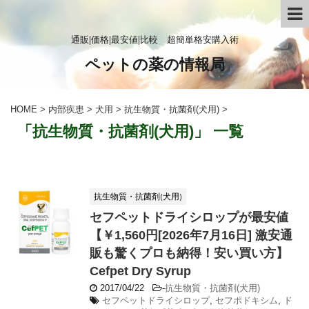
通販|価格|最安値|比較 超簡単格安購入術
ペットの薬の情報局
HOME
>
内部疾患
>
犬用
>
抗生物質・抗菌剤(犬用)
>
「抗生物質・抗菌剤(犬用)」 一覧
抗生物質・抗菌剤(犬用)
セフペットドライシロップが最安値
【￥1,560円[2026年7月16日] 激安通
販も驚くプロも納得！安い買い方】
Cefpet Dry Syrup
2017/04/22
-
抗生物質・抗菌剤(犬用)
セフペットドライシロップ
,
セフポドキシム
,
ド