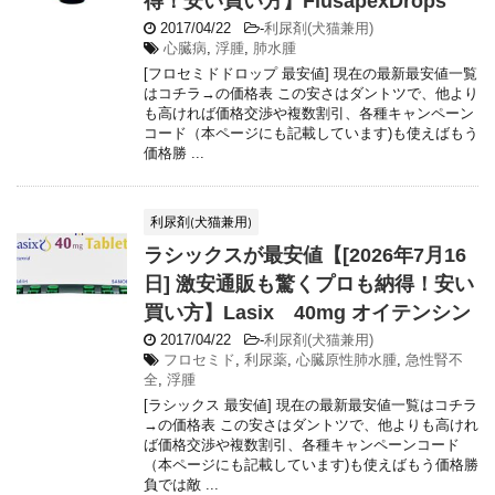
得！安い買い方】FlusapexDrops
2017/04/22
-
利尿剤(犬猫兼用)
心臓病
,
浮腫
,
肺水腫
[フロセミドドロップ 最安値] 現在の最新最安値一覧
はコチラ→の価格表 この安さはダントツで、他より
も高ければ価格交渉や複数割引、各種キャンペーン
コード（本ページにも記載しています)も使えばもう
価格勝 ...
利尿剤(犬猫兼用)
ラシックスが最安値【[2026年7月16
日] 激安通販も驚くプロも納得！安い
買い方】Lasix 40mg オイテンシン
2017/04/22
-
利尿剤(犬猫兼用)
フロセミド
,
利尿薬
,
心臓原性肺水腫
,
急性腎不
全
,
浮腫
[ラシックス 最安値] 現在の最新最安値一覧はコチラ
→の価格表 この安さはダントツで、他よりも高けれ
ば価格交渉や複数割引、各種キャンペーンコード
（本ページにも記載しています)も使えばもう価格勝
負では敵 ...