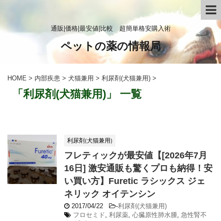
通販|価格|最安値|比較 超簡単格安購入術
ペットの薬の情報局
HOME
>
内部疾患
>
犬猫兼用
>
利尿剤(犬猫兼用)
>
「利尿剤(犬猫兼用)」 一覧
利尿剤(犬猫兼用)
フレティックが最安値【[2026年7月
16日] 激安通販も驚くプロも納得！安
い買い方】Furetic ラシックス ジェ
ネリック オイテンシン
2017/04/22
-
利尿剤(犬猫兼用)
フロセミド
,
利尿薬
,
心臓原性肺水腫
,
急性腎不