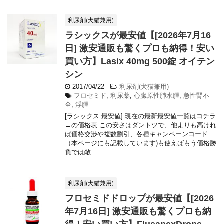
利尿剤(犬猫兼用)
ラシックスが最安値【[2026年7月16
日] 激安通販も驚くプロも納得！安い
買い方】Lasix 40mg 500錠 オイテン
シン
2017/04/22
-
利尿剤(犬猫兼用)
フロセミド
,
利尿薬
,
心臓原性肺水腫
,
急性腎不
全
,
浮腫
[ラシックス 最安値] 現在の最新最安値一覧はコチラ
→の価格表 この安さはダントツで、他よりも高けれ
ば価格交渉や複数割引、各種キャンペーンコード
（本ページにも記載しています)も使えばもう価格勝
負では敵 ...
利尿剤(犬猫兼用)
フロセミドドロップが最安値【[2026
年7月16日] 激安通販も驚くプロも納