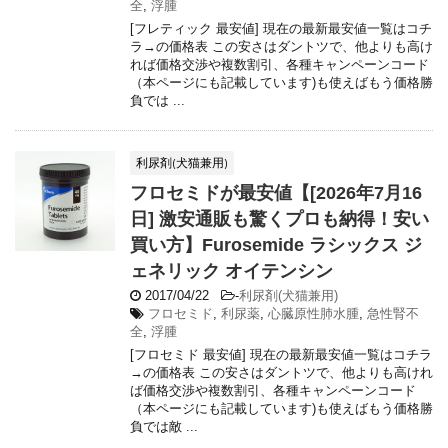
全
,
浮腫
[フレティック 最安値] 現在の最新最安値一覧はコチ
ラ→の価格表 この安さはダントツで、他よりも高け
れば価格交渉や複数割引、各種キャンペーンコード
（本ページにも記載しています)も使えばもう価格勝
負では ...
利尿剤(犬猫兼用)
フロセミドが最安値【[2026年7月16
日] 激安通販も驚くプロも納得！安い
買い方】Furosemide ラシックス ジ
ェネリック オイテンシン
2017/04/22
-
利尿剤(犬猫兼用)
フロセミド
,
利尿薬
,
心臓原性肺水腫
,
急性腎不
全
,
浮腫
[フロセミド 最安値] 現在の最新最安値一覧はコチラ
→の価格表 この安さはダントツで、他よりも高けれ
ば価格交渉や複数割引、各種キャンペーンコード
（本ページにも記載しています)も使えばもう価格勝
負では敵 ...