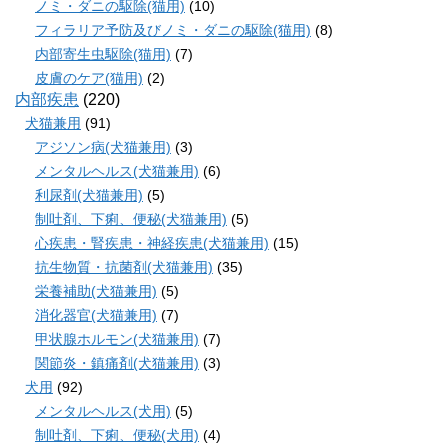
ノミ・ダニの駆除(猫用)
(10)
フィラリア予防及びノミ・ダニの駆除(猫用)
(8)
内部寄生虫駆除(猫用)
(7)
皮膚のケア(猫用)
(2)
内部疾患
(220)
犬猫兼用
(91)
アジソン病(犬猫兼用)
(3)
メンタルヘルス(犬猫兼用)
(6)
利尿剤(犬猫兼用)
(5)
制吐剤、下痢、便秘(犬猫兼用)
(5)
心疾患・腎疾患・神経疾患(犬猫兼用)
(15)
抗生物質・抗菌剤(犬猫兼用)
(35)
栄養補助(犬猫兼用)
(5)
消化器官(犬猫兼用)
(7)
甲状腺ホルモン(犬猫兼用)
(7)
関節炎・鎮痛剤(犬猫兼用)
(3)
犬用
(92)
メンタルヘルス(犬用)
(5)
制吐剤、下痢、便秘(犬用)
(4)