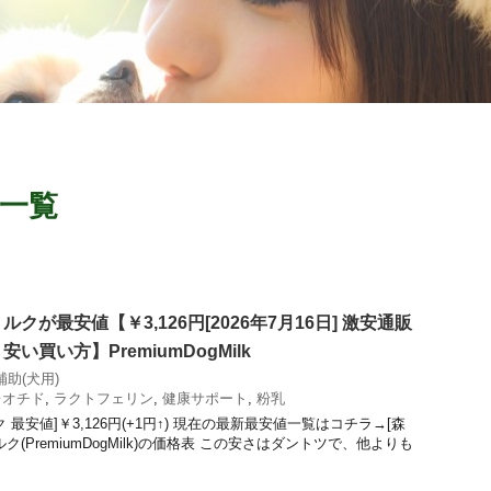
 一覧
クが最安値【￥3,126円[2026年7月16日] 激安通販
買い方】PremiumDogMilk
補助(犬用)
レオチド
,
ラクトフェリン
,
健康サポート
,
粉乳
最安値]￥3,126円(+1円↑) 現在の最新最安値一覧はコチラ→[森
(PremiumDogMilk)の価格表 この安さはダントツで、他よりも