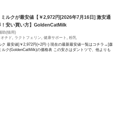
ルクが最安値【￥2,972円[2026年7月16日] 激安通
い買い方】GoldenCatMilk
補助(猫用)
レオチド
,
ラクトフェリン
,
健康サポート
,
粉乳
 最安値]￥2,972円(+2円↑) 現在の最新最安値一覧はコチラ→[森
ク(GoldenCatMilk)の価格表 この安さはダントツで、他よりも