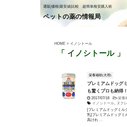
通販|価格|最安値|比較 超簡単格安購入術
ペットの薬の情報局
HOME
>
イノシトール
「 イノシトール 」
栄養補助(犬用)
プレミアムドッグミル
も驚くプロも納得！安い
2017/07/18
-
栄養
イノシトール
,
ヌク
[プレミアムドッグミルク 
乳]プレミアムドッグミルク
高けれ ...