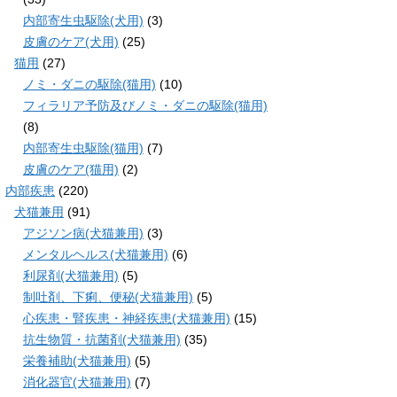
内部寄生虫駆除(犬用)
(3)
皮膚のケア(犬用)
(25)
猫用
(27)
ノミ・ダニの駆除(猫用)
(10)
フィラリア予防及びノミ・ダニの駆除(猫用)
(8)
内部寄生虫駆除(猫用)
(7)
皮膚のケア(猫用)
(2)
内部疾患
(220)
犬猫兼用
(91)
アジソン病(犬猫兼用)
(3)
メンタルヘルス(犬猫兼用)
(6)
利尿剤(犬猫兼用)
(5)
制吐剤、下痢、便秘(犬猫兼用)
(5)
心疾患・腎疾患・神経疾患(犬猫兼用)
(15)
抗生物質・抗菌剤(犬猫兼用)
(35)
栄養補助(犬猫兼用)
(5)
消化器官(犬猫兼用)
(7)