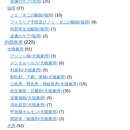
皮膚のケア(犬用)
(25)
猫用
(27)
ノミ・ダニの駆除(猫用)
(10)
フィラリア予防及びノミ・ダニの駆除(猫用)
(8)
内部寄生虫駆除(猫用)
(7)
皮膚のケア(猫用)
(2)
内部疾患
(220)
犬猫兼用
(91)
アジソン病(犬猫兼用)
(3)
メンタルヘルス(犬猫兼用)
(6)
利尿剤(犬猫兼用)
(5)
制吐剤、下痢、便秘(犬猫兼用)
(5)
心疾患・腎疾患・神経疾患(犬猫兼用)
(15)
抗生物質・抗菌剤(犬猫兼用)
(35)
栄養補助(犬猫兼用)
(5)
消化器官(犬猫兼用)
(7)
甲状腺ホルモン(犬猫兼用)
(7)
関節炎・鎮痛剤(犬猫兼用)
(3)
犬用
(92)