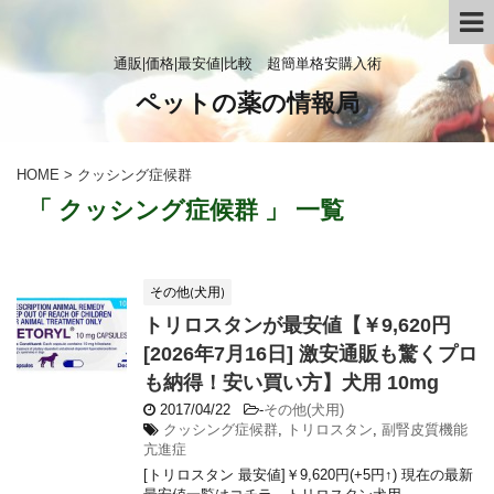
通販|価格|最安値|比較 超簡単格安購入術
ペットの薬の情報局
HOME
>
クッシング症候群
「 クッシング症候群 」 一覧
その他(犬用)
トリロスタンが最安値【￥9,620円
[2026年7月16日] 激安通販も驚くプロ
も納得！安い買い方】犬用 10mg
2017/04/22
-
その他(犬用)
クッシング症候群
,
トリロスタン
,
副腎皮質機能
亢進症
[トリロスタン 最安値]￥9,620円(+5円↑) 現在の最新