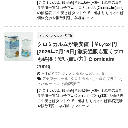
[クロミカルム 最安値]￥6,135円(+3円↑) 現在の最新
最安値一覧はコチラ→クロミカルム(Clomicalm)5mg
の価格表 この安さはダントツで、他よりも高ければ
価格交渉や複数割引、各種キャン ...
メンタルヘルス(犬用)
クロミカルムが最安値【￥6,424円
[2026年7月16日] 激安通販も驚くプロ
も納得！安い買い方】Clomicalm
20mg
2017/04/22
-
メンタルヘルス(犬用)
アナフナニール
,
クロミカルム
,
クロミプラミン
,
ノバルティス
,
分離不安症
[クロミカルム 最安値]￥6,424円(+3円↑) 現在の最新
最安値一覧はコチラ→Clomicalm20mg30錠の価格表
この安さはダントツで、他よりも高ければ価格交渉
や複数割引、各種キャンペーンコ ...