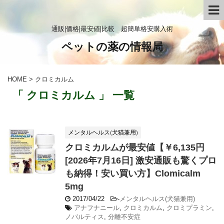
通販|価格|最安値|比較 超簡単格安購入術
ペットの薬の情報局
HOME
>
クロミカルム
「 クロミカルム 」 一覧
メンタルヘルス(犬猫兼用)
クロミカルムが最安値【￥6,135円
[2026年7月16日] 激安通販も驚くプロ
も納得！安い買い方】Clomicalm
5mg
2017/04/22
-
メンタルヘルス(犬猫兼用)
アナフナニール
,
クロミカルム
,
クロミプラミン
,
ノバルティス
,
分離不安症