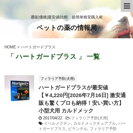
通販|価格|最安値|比較 超簡単格安購入術
ペットの薬の情報局
HOME
>
ハートガードプラス
「 ハートガードプラス 」 一覧
フィラリア予防(犬用)
ハートガードプラスが最安値
【￥4,220円[2026年7月16日] 激安通
販も驚くプロも納得！安い買い方】
小型犬用 カルドメック
2017/04/22
-
フィラリア予防(犬用)
イベルメクチン
,
カルドメックチュアブル
,
ハー
トガードプラス
,
ピランテル
,
フィラリア予防