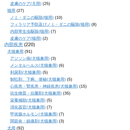
皮膚のケア(犬用)
(25)
猫用
(27)
ノミ・ダニの駆除(猫用)
(10)
フィラリア予防及びノミ・ダニの駆除(猫用)
(8)
内部寄生虫駆除(猫用)
(7)
皮膚のケア(猫用)
(2)
内部疾患
(220)
犬猫兼用
(91)
アジソン病(犬猫兼用)
(3)
メンタルヘルス(犬猫兼用)
(6)
利尿剤(犬猫兼用)
(5)
制吐剤、下痢、便秘(犬猫兼用)
(5)
心疾患・腎疾患・神経疾患(犬猫兼用)
(15)
抗生物質・抗菌剤(犬猫兼用)
(35)
栄養補助(犬猫兼用)
(5)
消化器官(犬猫兼用)
(7)
甲状腺ホルモン(犬猫兼用)
(7)
関節炎・鎮痛剤(犬猫兼用)
(3)
犬用
(92)