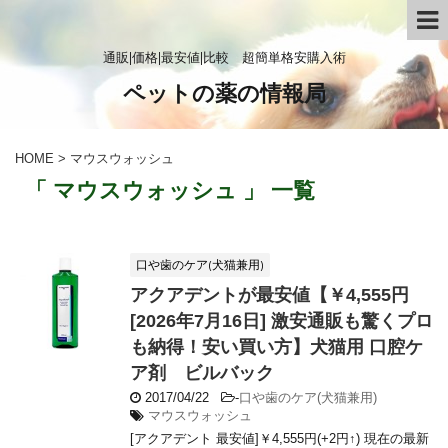
通販|価格|最安値|比較 超簡単格安購入術
ペットの薬の情報局
HOME
>
マウスウォッシュ
「 マウスウォッシュ 」 一覧
口や歯のケア(犬猫兼用)
アクアデントが最安値【￥4,555円
[2026年7月16日] 激安通販も驚くプロ
も納得！安い買い方】犬猫用 口腔ケ
ア剤 ビルバック
2017/04/22
-
口や歯のケア(犬猫兼用)
マウスウォッシュ
[アクアデント 最安値]￥4,555円(+2円↑) 現在の最新