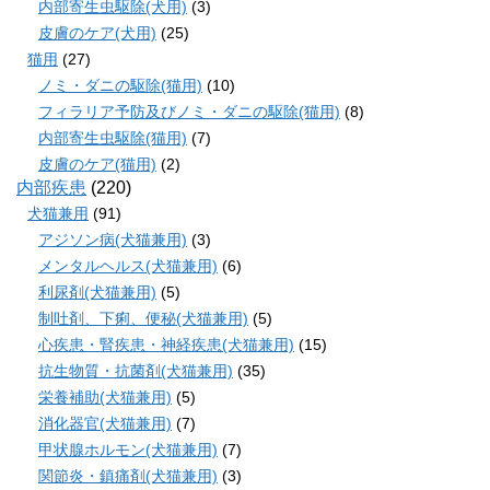
内部寄生虫駆除(犬用)
(3)
皮膚のケア(犬用)
(25)
猫用
(27)
ノミ・ダニの駆除(猫用)
(10)
フィラリア予防及びノミ・ダニの駆除(猫用)
(8)
内部寄生虫駆除(猫用)
(7)
皮膚のケア(猫用)
(2)
内部疾患
(220)
犬猫兼用
(91)
アジソン病(犬猫兼用)
(3)
メンタルヘルス(犬猫兼用)
(6)
利尿剤(犬猫兼用)
(5)
制吐剤、下痢、便秘(犬猫兼用)
(5)
心疾患・腎疾患・神経疾患(犬猫兼用)
(15)
抗生物質・抗菌剤(犬猫兼用)
(35)
栄養補助(犬猫兼用)
(5)
消化器官(犬猫兼用)
(7)
甲状腺ホルモン(犬猫兼用)
(7)
関節炎・鎮痛剤(犬猫兼用)
(3)