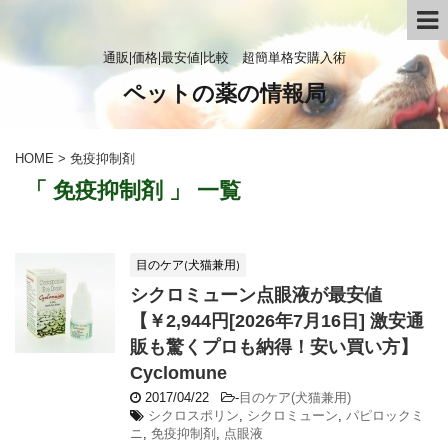
通販|価格|最安値|比較 超簡単格安購入術
ペットの薬の情報局
HOME
>
免疫抑制剤
「 免疫抑制剤 」 一覧
目のケア(犬猫兼用)
シクロミューン点眼液が最安値
【￥2,944円[2026年7月16日] 激安通
販も驚くプロも納得！安い買い方】
Cyclomune
2017/04/22
-
目のケア(犬猫兼用)
シクロスポリン
,
シクロミューン
,
パピロックミ
ニ
,
免疫抑制剤
,
点眼液