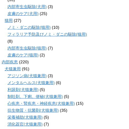
内部寄生虫駆除(犬用)
(3)
皮膚のケア(犬用)
(25)
猫用
(27)
ノミ・ダニの駆除(猫用)
(10)
フィラリア予防及びノミ・ダニの駆除(猫用)
(8)
内部寄生虫駆除(猫用)
(7)
皮膚のケア(猫用)
(2)
内部疾患
(220)
犬猫兼用
(91)
アジソン病(犬猫兼用)
(3)
メンタルヘルス(犬猫兼用)
(6)
利尿剤(犬猫兼用)
(5)
制吐剤、下痢、便秘(犬猫兼用)
(5)
心疾患・腎疾患・神経疾患(犬猫兼用)
(15)
抗生物質・抗菌剤(犬猫兼用)
(35)
栄養補助(犬猫兼用)
(5)
消化器官(犬猫兼用)
(7)