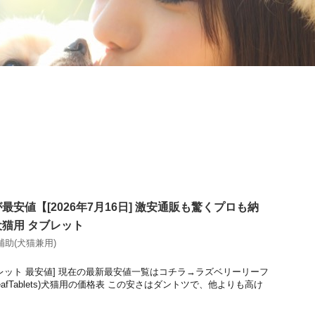
安値【[2026年7月16日] 激安通販も驚くプロも納
猫用 タブレット
補助(犬猫兼用)
レット 最安値] 現在の最新最安値一覧はコチラ→ラズベリーリーフ
yLeafTablets)犬猫用の価格表 この安さはダントツで、他よりも高け