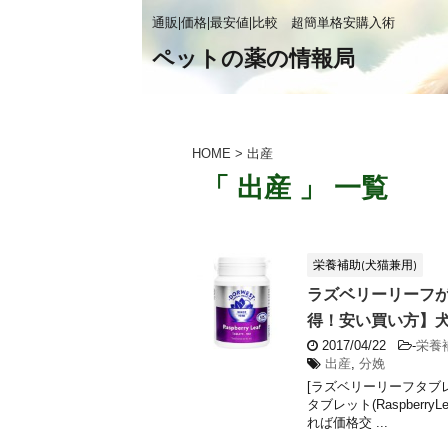
通販|価格|最安値|比較 超簡単格安購入術
ペットの薬の情報局
HOME
>
出産
「 出産 」 一覧
栄養補助(犬猫兼用)
ラズベリーリーフが最
得！安い買い方】犬
2017/04/22
-
栄養
出産
,
分娩
[ラズベリーリーフタブ
タブレット(Raspberr
れば価格交 ...