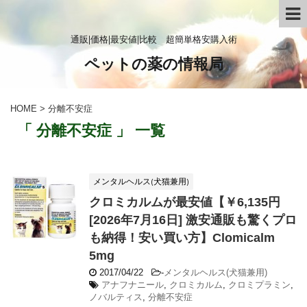
通販|価格|最安値|比較 超簡単格安購入術
ペットの薬の情報局
HOME
>
分離不安症
「 分離不安症 」 一覧
メンタルヘルス(犬猫兼用)
クロミカルムが最安値【￥6,135円
[2026年7月16日] 激安通販も驚くプロ
も納得！安い買い方】Clomicalm
5mg
2017/04/22
-
メンタルヘルス(犬猫兼用)
アナフナニール
,
クロミカルム
,
クロミプラミン
,
ノバルティス
,
分離不安症