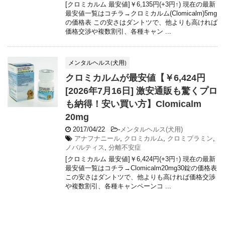
[クロミカルム 最安値]￥6,135円(+3円↑) 現在の最新
最安値一覧はコチラ→クロミカルム(Clomicalm)5mg
の価格表 この安さはダントツで、他よりも高ければ
価格交渉や複数割引、各種キャン ...
メンタルヘルス(犬用)
クロミカルムが最安値【￥6,424円
[2026年7月16日] 激安通販も驚くプロ
も納得！安い買い方】Clomicalm
20mg
2017/04/22
-
メンタルヘルス(犬用)
アナフナニール
,
クロミカルム
,
クロミプラミン
,
ノバルティス
,
分離不安症
[クロミカルム 最安値]￥6,424円(+3円↑) 現在の最新
最安値一覧はコチラ→Clomicalm20mg30錠の価格表
この安さはダントツで、他よりも高ければ価格交渉
や複数割引、各種キャンペーンコ ...