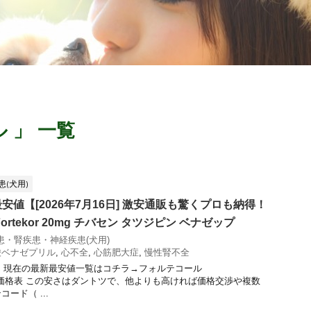
 」 一覧
(犬用)
値【[2026年7月16日] 激安通販も驚くプロも納得！
rtekor 20mg チバセン タツジピン ベナゼップ
患・腎疾患・神経疾患(犬用)
酸ベナゼプリル
,
心不全
,
心筋肥大症
,
慢性腎不全
値] 現在の最新最安値一覧はコチラ→フォルテコール
g[犬用]の価格表 この安さはダントツで、他よりも高ければ価格交渉や複数
ード（ ...