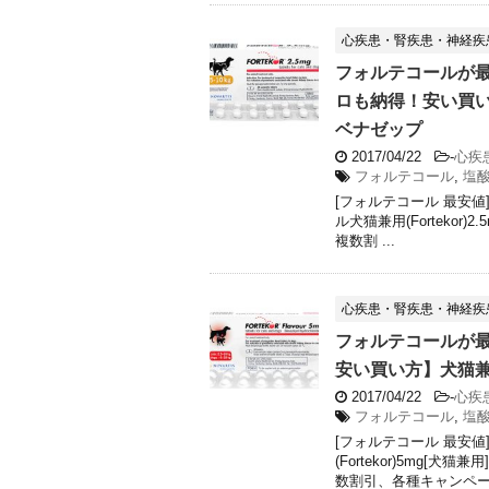
心疾患・腎疾患・神経疾患
フォルテコールが最安
ロも納得！安い買い方】
ベナゼップ
2017/04/22
-
心疾
フォルテコール
,
塩
[フォルテコール 最安値]
ル犬猫兼用(Forteko
複数割 ...
心疾患・腎疾患・神経疾患
フォルテコールが最安
安い買い方】犬猫兼用 
2017/04/22
-
心疾
フォルテコール
,
塩
[フォルテコール 最安
(Fortekor)5mg
数割引、各種キャンペーン