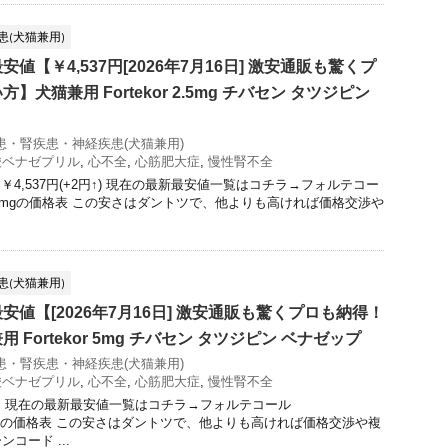
(犬猫兼用)
値【￥4,537円[2026年7月16日] 激安通販も驚くプ
犬猫兼用 Fortekor 2.5mg チバセン タツジピン
患・腎疾患・神経疾患(犬猫兼用)
酸ベナゼプリル
,
心不全
,
心筋肥大症
,
慢性腎不全
￥4,537円(+2円↑) 現在の最新最安値一覧はコチラ→フォルテコー
r)2.5mgの価格表 この安さはダントツで、他よりも高ければ価格交渉や
(犬猫兼用)
値【[2026年7月16日] 激安通販も驚くプロも納得！
Fortekor 5mg チバセン タツジピン ベナゼップ
患・腎疾患・神経疾患(犬猫兼用)
酸ベナゼプリル
,
心不全
,
心筋肥大症
,
慢性腎不全
値] 現在の最新最安値一覧はコチラ→フォルテコール
[犬猫兼用]の価格表 この安さはダントツで、他よりも高ければ価格交渉や複
コード ...