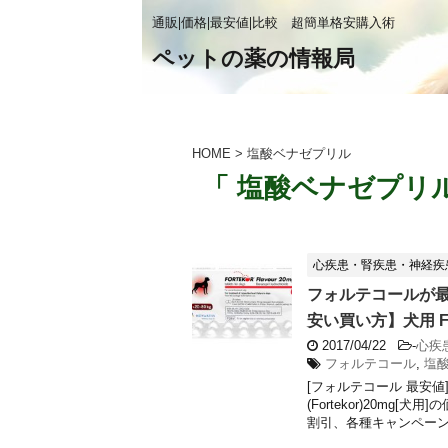
通販|価格|最安値|比較 超簡単格安購入術
ペットの薬の情報局
HOME
>
塩酸ベナゼプリル
「 塩酸ベナゼプリル
心疾患・腎疾患・神経疾患
フォルテコールが最安
安い買い方】犬用 Fo
2017/04/22
-
心疾
フォルテコール
,
塩
[フォルテコール 最安
(Fortekor)20m
割引、各種キャンペーンコ