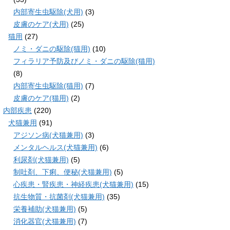
内部寄生虫駆除(犬用)
(3)
皮膚のケア(犬用)
(25)
猫用
(27)
ノミ・ダニの駆除(猫用)
(10)
フィラリア予防及びノミ・ダニの駆除(猫用)
(8)
内部寄生虫駆除(猫用)
(7)
皮膚のケア(猫用)
(2)
内部疾患
(220)
犬猫兼用
(91)
アジソン病(犬猫兼用)
(3)
メンタルヘルス(犬猫兼用)
(6)
利尿剤(犬猫兼用)
(5)
制吐剤、下痢、便秘(犬猫兼用)
(5)
心疾患・腎疾患・神経疾患(犬猫兼用)
(15)
抗生物質・抗菌剤(犬猫兼用)
(35)
栄養補助(犬猫兼用)
(5)
消化器官(犬猫兼用)
(7)