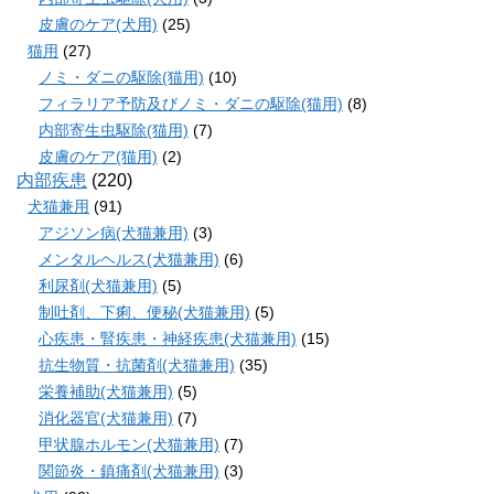
皮膚のケア(犬用)
(25)
猫用
(27)
ノミ・ダニの駆除(猫用)
(10)
フィラリア予防及びノミ・ダニの駆除(猫用)
(8)
内部寄生虫駆除(猫用)
(7)
皮膚のケア(猫用)
(2)
内部疾患
(220)
犬猫兼用
(91)
アジソン病(犬猫兼用)
(3)
メンタルヘルス(犬猫兼用)
(6)
利尿剤(犬猫兼用)
(5)
制吐剤、下痢、便秘(犬猫兼用)
(5)
心疾患・腎疾患・神経疾患(犬猫兼用)
(15)
抗生物質・抗菌剤(犬猫兼用)
(35)
栄養補助(犬猫兼用)
(5)
消化器官(犬猫兼用)
(7)
甲状腺ホルモン(犬猫兼用)
(7)
関節炎・鎮痛剤(犬猫兼用)
(3)