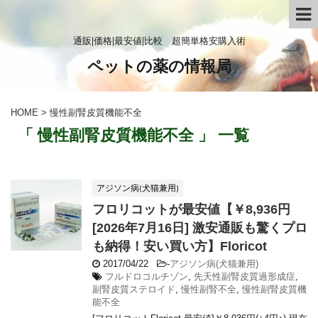
通販|価格|最安値|比較 超簡単格安購入術
ペットの薬の情報局
HOME
>
慢性副腎皮質機能不全
「 慢性副腎皮質機能不全 」 一覧
アジソン病(犬猫兼用)
フロリコットが最安値【￥8,936円
[2026年7月16日] 激安通販も驚くプロ
も納得！安い買い方】Floricot
2017/04/22
-
アジソン病(犬猫兼用)
フルドロコルチゾン
,
先天性副腎皮質過形成症
,
副腎皮質ステロイド
,
慢性副腎不全
,
慢性副腎皮質機
能不全