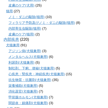
皮膚のケア(犬用)
(25)
猫用
(27)
ノミ・ダニの駆除(猫用)
(10)
フィラリア予防及びノミ・ダニの駆除(猫用)
(8)
内部寄生虫駆除(猫用)
(7)
皮膚のケア(猫用)
(2)
内部疾患
(220)
犬猫兼用
(91)
アジソン病(犬猫兼用)
(3)
メンタルヘルス(犬猫兼用)
(6)
利尿剤(犬猫兼用)
(5)
制吐剤、下痢、便秘(犬猫兼用)
(5)
心疾患・腎疾患・神経疾患(犬猫兼用)
(15)
抗生物質・抗菌剤(犬猫兼用)
(35)
栄養補助(犬猫兼用)
(5)
消化器官(犬猫兼用)
(7)
甲状腺ホルモン(犬猫兼用)
(7)
関節炎・鎮痛剤(犬猫兼用)
(3)