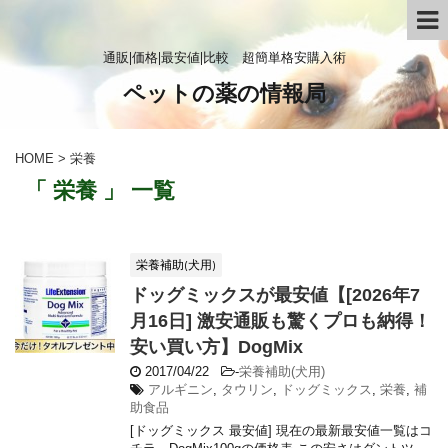
通販|価格|最安値|比較 超簡単格安購入術
ペットの薬の情報局
HOME
>
栄養
「 栄養 」 一覧
栄養補助(犬用)
ドッグミックスが最安値【[2026年7
月16日] 激安通販も驚くプロも納得！
安い買い方】DogMix
2017/04/22
-
栄養補助(犬用)
アルギニン
,
タウリン
,
ドッグミックス
,
栄養
,
補
助食品
[ドッグミックス 最安値] 現在の最新最安値一覧はコ