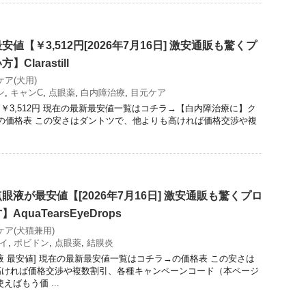
値【￥3,512円[2026年7月16日] 激安通販も驚くプ
larastill
ケア(犬用)
ン
,
キャンC
,
点眼薬
,
白内障治療
,
目元ケア
]￥3,512円 現在の最新最安値一覧はコチラ→【白内障治療に】ク
till)の価格表 この安さはダントツで、他よりも高ければ価格交渉や複
液が最安値【[2026年7月16日] 激安通販も驚くプロ
quaTearsEyeDrops
ケア(犬猫兼用)
イ
,
ポビドン
,
点眼薬
,
結膜炎
液 最安値] 現在の最新最安値一覧はコチラ→の価格表 この安さは
高ければ価格交渉や複数割引、各種キャンペーンコード（本ページ
えばもう価 ...