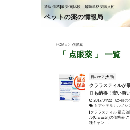
通販|価格|最安値|比較 超簡単格安購入術
ペットの薬の情報局
HOME
>
点眼薬
「 点眼薬 」 一覧
目のケア(犬用)
クララスティルが最安
ロも納得！安い買い方】C
2017/04/22
-
目の
Ｎアセテルカルノシ
[クララスティル 最安値]
ル(Clarastill)
種キャン ...