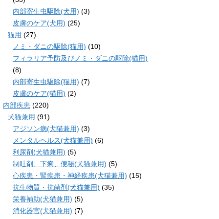
内部寄生虫駆除(犬用)
(3)
皮膚のケア(犬用)
(25)
猫用
(27)
ノミ・ダニの駆除(猫用)
(10)
フィラリア予防及びノミ・ダニの駆除(猫用)
(8)
内部寄生虫駆除(猫用)
(7)
皮膚のケア(猫用)
(2)
内部疾患
(220)
犬猫兼用
(91)
アジソン病(犬猫兼用)
(3)
メンタルヘルス(犬猫兼用)
(6)
利尿剤(犬猫兼用)
(5)
制吐剤、下痢、便秘(犬猫兼用)
(5)
心疾患・腎疾患・神経疾患(犬猫兼用)
(15)
抗生物質・抗菌剤(犬猫兼用)
(35)
栄養補助(犬猫兼用)
(5)
消化器官(犬猫兼用)
(7)