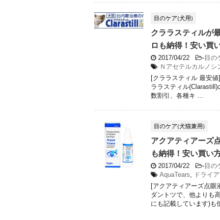
目のケア(犬用)
クララスティルが最安
ロも納得！安い買い方】C
2017/04/22
-
目の
Ｎアセテルカルノシ
[クララスティル 最安値
ララスティル(Claras
数割引、各種キ ...
目のケア(犬猫兼用)
アクアティアーズ点眼
も納得！安い買い方】A
2017/04/22
-
目の
AquaTears
,
ドライア
[アクアティアーズ点眼
ダントツで、他よりも
にも記載しています)も使