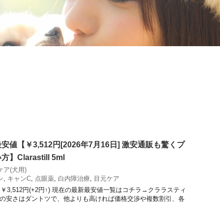
値【￥3,512円[2026年7月16日] 激安通販も驚くプ
larastill 5ml
ケア(犬用)
ン
,
キャンC
,
点眼薬
,
白内障治療
,
目元ケア
￥3,512円(+2円↑) 現在の最新最安値一覧はコチラ→クララスティ
の価格表 この安さはダントツで、他よりも高ければ価格交渉や複数割引、各