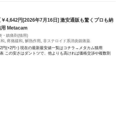
4,642円[2026年7月16日] 激安通販も驚くプロも納
 Metacam
炎・鎮痛剤(猫用)
緩和
,
疼痛緩和
,
解熱作用
,
非ステロイド系消炎鎮痛薬
642円(+2円↑) 現在の最新最安値一覧はコチラ→メタカム猫用
t)の価格表 この安さはダントツで、他よりも高ければ価格交渉や複数割