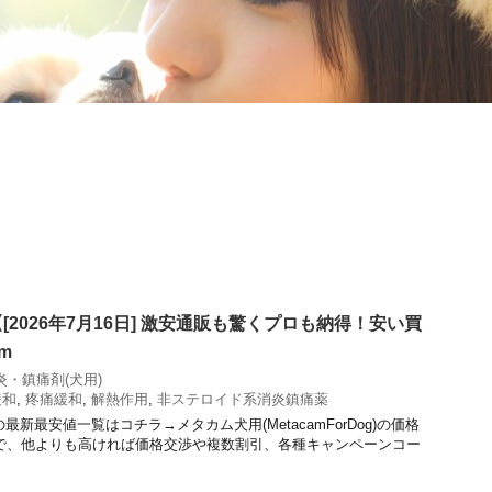
2026年7月16日] 激安通販も驚くプロも納得！安い買
m
炎・鎮痛剤(犬用)
緩和
,
疼痛緩和
,
解熱作用
,
非ステロイド系消炎鎮痛薬
の最新最安値一覧はコチラ→メタカム犬用(MetacamForDog)の価格
で、他よりも高ければ価格交渉や複数割引、各種キャンペーンコー