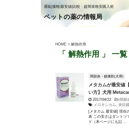
通販|価格|最安値|比較 超簡単格安購入術
ペットの薬の情報局
HOME
>
解熱作用
「 解熱作用 」 一覧
関節炎・鎮痛剤(犬用)
メタカムが最安値【[
い方】犬用 Metaca
2017/04/22
-
関節
メロキシカム
,
炎症
[メタカム 最安値] 現在
表 この安さはダントツ
ド（本ページにも記 ...