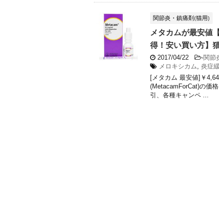
関節炎・鎮痛剤(猫用)
メタカムが最安値【￥
得！安い買い方】猫用
2017/04/22
-
関節
メロキシカム
,
炎症
[メタカム 最安値]￥4,
(MetacamForCa
引、各種キャンペ ...