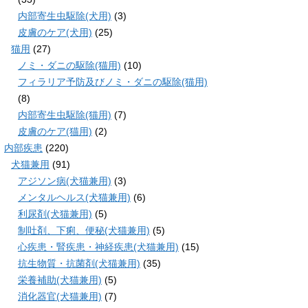
内部寄生虫駆除(犬用)
(3)
皮膚のケア(犬用)
(25)
猫用
(27)
ノミ・ダニの駆除(猫用)
(10)
フィラリア予防及びノミ・ダニの駆除(猫用)
(8)
内部寄生虫駆除(猫用)
(7)
皮膚のケア(猫用)
(2)
内部疾患
(220)
犬猫兼用
(91)
アジソン病(犬猫兼用)
(3)
メンタルヘルス(犬猫兼用)
(6)
利尿剤(犬猫兼用)
(5)
制吐剤、下痢、便秘(犬猫兼用)
(5)
心疾患・腎疾患・神経疾患(犬猫兼用)
(15)
抗生物質・抗菌剤(犬猫兼用)
(35)
栄養補助(犬猫兼用)
(5)
消化器官(犬猫兼用)
(7)