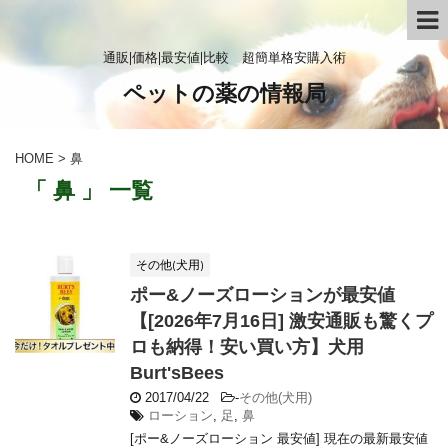
通販|価格|最安値|比較 超簡単格安購入術
ペットの薬の情報局
HOME
>
鼻
「 鼻 」 一覧
その他(犬用)
ポー&ノーズローションが最安値
【[2026年7月16日] 激安通販も驚くプ
ロも納得！安い買い方】犬用
Burt'sBees
2017/04/22
-
その他(犬用)
ローション
,
足
,
鼻
[ポー&ノーズローション 最安値] 現在の最新最安値