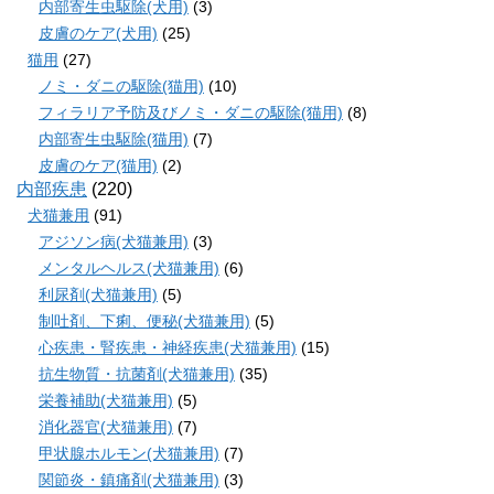
内部寄生虫駆除(犬用)
(3)
皮膚のケア(犬用)
(25)
猫用
(27)
ノミ・ダニの駆除(猫用)
(10)
フィラリア予防及びノミ・ダニの駆除(猫用)
(8)
内部寄生虫駆除(猫用)
(7)
皮膚のケア(猫用)
(2)
内部疾患
(220)
犬猫兼用
(91)
アジソン病(犬猫兼用)
(3)
メンタルヘルス(犬猫兼用)
(6)
利尿剤(犬猫兼用)
(5)
制吐剤、下痢、便秘(犬猫兼用)
(5)
心疾患・腎疾患・神経疾患(犬猫兼用)
(15)
抗生物質・抗菌剤(犬猫兼用)
(35)
栄養補助(犬猫兼用)
(5)
消化器官(犬猫兼用)
(7)
甲状腺ホルモン(犬猫兼用)
(7)
関節炎・鎮痛剤(犬猫兼用)
(3)