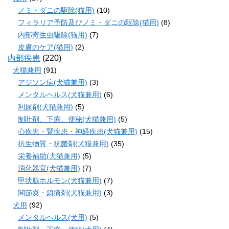
ノミ・ダニの駆除(猫用)
(10)
フィラリア予防及びノミ・ダニの駆除(猫用)
(8)
内部寄生虫駆除(猫用)
(7)
皮膚のケア(猫用)
(2)
内部疾患
(220)
犬猫兼用
(91)
アジソン病(犬猫兼用)
(3)
メンタルヘルス(犬猫兼用)
(6)
利尿剤(犬猫兼用)
(5)
制吐剤、下痢、便秘(犬猫兼用)
(5)
心疾患・腎疾患・神経疾患(犬猫兼用)
(15)
抗生物質・抗菌剤(犬猫兼用)
(35)
栄養補助(犬猫兼用)
(5)
消化器官(犬猫兼用)
(7)
甲状腺ホルモン(犬猫兼用)
(7)
関節炎・鎮痛剤(犬猫兼用)
(3)
犬用
(92)
メンタルヘルス(犬用)
(5)