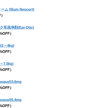
Ilium Neocort)
F）
洗浄剤(Epi-Otic)
5%OFF）
2～4kg)
5%OFF）
7.5kg)
5%OFF）
uel)3.6mg
5%OFF）
uel)5.4mg
5%OFF）