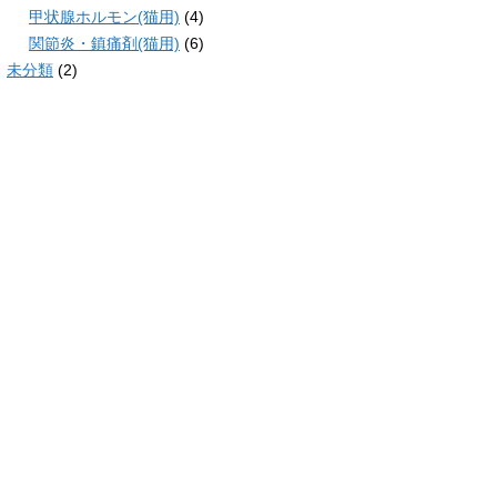
甲状腺ホルモン(猫用)
(4)
関節炎・鎮痛剤(猫用)
(6)
未分類
(2)