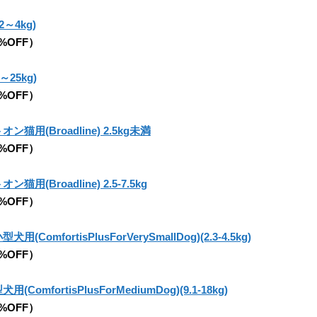
～4kg)
5%OFF）
25kg)
5%OFF）
用(Broadline) 2.5kg未満
5%OFF）
(Broadline) 2.5-7.5kg
5%OFF）
mfortisPlusForVerySmallDog)(2.3-4.5kg)
5%OFF）
fortisPlusForMediumDog)(9.1-18kg)
5%OFF）