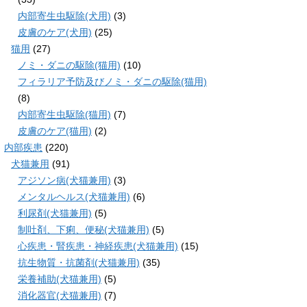
内部寄生虫駆除(犬用)
(3)
皮膚のケア(犬用)
(25)
猫用
(27)
ノミ・ダニの駆除(猫用)
(10)
フィラリア予防及びノミ・ダニの駆除(猫用)
(8)
内部寄生虫駆除(猫用)
(7)
皮膚のケア(猫用)
(2)
内部疾患
(220)
犬猫兼用
(91)
アジソン病(犬猫兼用)
(3)
メンタルヘルス(犬猫兼用)
(6)
利尿剤(犬猫兼用)
(5)
制吐剤、下痢、便秘(犬猫兼用)
(5)
心疾患・腎疾患・神経疾患(犬猫兼用)
(15)
抗生物質・抗菌剤(犬猫兼用)
(35)
栄養補助(犬猫兼用)
(5)
消化器官(犬猫兼用)
(7)