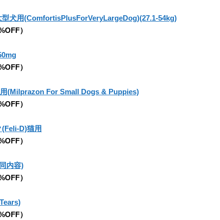
mfortisPlusForVeryLargeDog)(27.1-54kg)
5%OFF）
50mg
5%OFF）
razon For Small Dogs & Puppies)
5%OFF）
eli-D)猫用
5%OFF）
同内容)
5%OFF）
ears)
5%OFF）