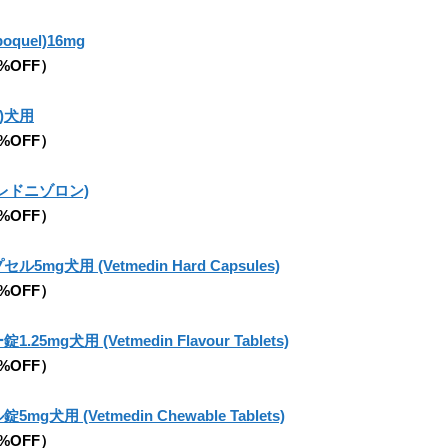
uel)16mg
5%OFF）
e)犬用
5%OFF）
レドニゾロン)
5%OFF）
g犬用 (Vetmedin Hard Capsules)
5%OFF）
g犬用 (Vetmedin Flavour Tablets)
5%OFF）
用 (Vetmedin Chewable Tablets)
5%OFF）