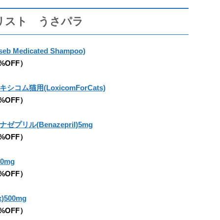
リスト うさパラ
Medicated Shampoo)
5%OFF）
コム猫用(LoxicomForCats)
5%OFF）
プリル(Benazepril)5mg
5%OFF）
00mg
5%OFF）
)500mg
5%OFF）