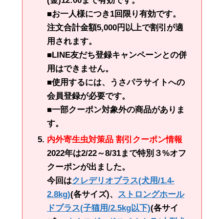
(金)12:00まで有効です。
■お一人様につき1回限り有効です。
注文合計金額5,000円以上で割引が適
用されます。
■LINE友だち登録キャンペーンとの併
用はできません。
■使用するには、うさパラサイトへの
会員登録が必要です。
■一部クーポン対象外の商品がありま
す。
内外寄生虫対策品 割引クーポン情報
2022年は2/22～8/31まで特別３%オフ
クーポンが出ました。
今回は
クレデリオプラス(犬用/1.4-
2.8kg)
(各サイズ)、
ストロングホール
ドプラス(子猫用/2.5kg以下)
(各サイ