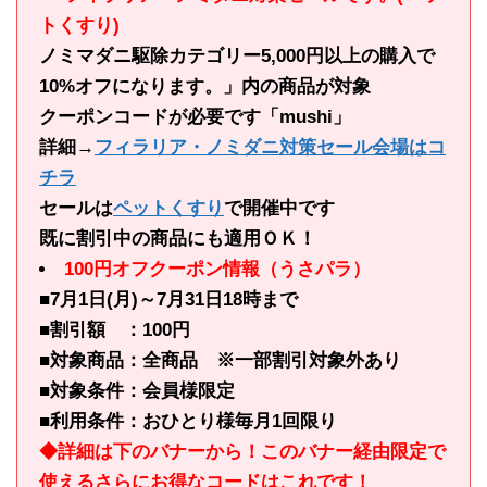
トくすり)
ノミマダニ駆除カテゴリー5,000円以上の購入で
10%オフになります。」内の商品が対象
クーポンコードが必要です「mushi」
詳細→
フィラリア・ノミダニ対策セール会場はコ
チラ
セールは
ペットくすり
で開催中です
既に割引中の商品にも適用ＯＫ！
100円オフクーポン情報（うさパラ）
■7月1日(月)～7月31日18時まで
■割引額 ：100円
■対象商品：全商品 ※一部割引対象外あり
■対象条件：会員様限定
■利用条件：おひとり様毎月1回限り
◆詳細は下のバナーから！このバナー経由限定で
使えるさらにお得なコードはこれです！