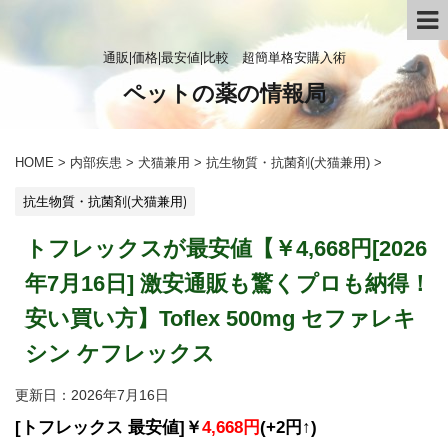
通販|価格|最安値|比較 超簡単格安購入術
ペットの薬の情報局
HOME
>
内部疾患
>
犬猫兼用
>
抗生物質・抗菌剤(犬猫兼用)
>
抗生物質・抗菌剤(犬猫兼用)
トフレックスが最安値【￥4,668円[2026
年7月16日] 激安通販も驚くプロも納得！
安い買い方】Toflex 500mg セファレキ
シン ケフレックス
更新日：
2026年7月16日
[トフレックス 最安値]￥
4,668円
(+2円↑)