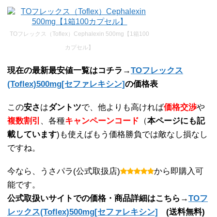
TOフレックス（Toflex）Cephalexin 500mg【1箱100
カプセル】
現在の最新最安値一覧はコチラ→
TOフレックス
(Toflex)500mg[セファレキシン]
の価格表
この
安さ
は
ダントツ
で、他よりも高ければ
価格交渉
や
複数割引
、各種
キャンペーンコード
（
本ページにも記
載しています
)も使えばもう価格勝負では敵なし損なし
ですね。
今なら、うさパラ(公式取扱店)
から即購入可
能です。
公式取扱いサイトでの価格・商品詳細はこちら→
TOフ
レックス(Toflex)500mg[セファレキシン]
(送料無料)