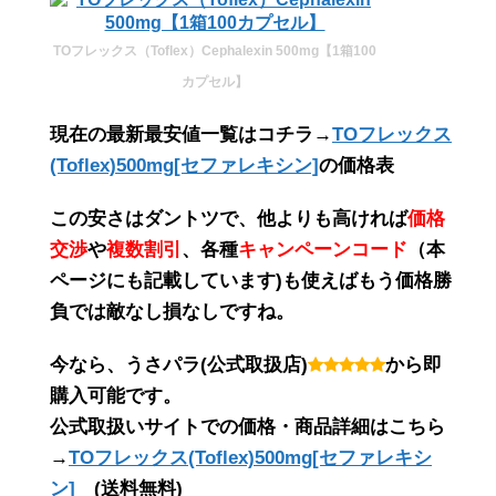
TOフレックス（Toflex）Cephalexin 500mg【1箱100
カプセル】
現在の最新最安値一覧はコチラ→
TOフレックス
(Toflex)500mg[セファレキシン]
の価格表
この
安さ
は
ダントツ
で、他よりも高ければ
価格
交渉
や
複数割引
、各種
キャンペーンコード
（
本
ページにも記載しています
)も使えばもう価格勝
負では敵なし損なしですね。
今なら、うさパラ(公式取扱店)
から即
購入可能です。
公式取扱いサイトでの価格・商品詳細はこちら
→
TOフレックス(Toflex)500mg[セファレキシ
ン]
(送料無料)