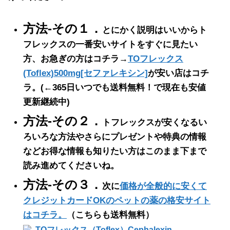
方法-その１．
とにかく説明はいいからト
フレックスの一番安いサイトをすぐに見たい
方、お急ぎの方はコチラ→
TOフレックス
(Toflex)500mg[セファレキシン]
が安い店はコチ
ラ。
(←365日いつでも送料無料！で現在も安値
更新継続中)
方法-その２．
トフレックスが安くなるい
ろいろな方法やさらにプレゼントや特典の情報
などお得な情報も知りたい方はこのまま下まで
読み進めてくださいね。
方法-その３．
次に
価格が全般的に安くて
クレジットカードOKのペットの薬の格安サイト
はコチラ。
（こちらも送料無料）