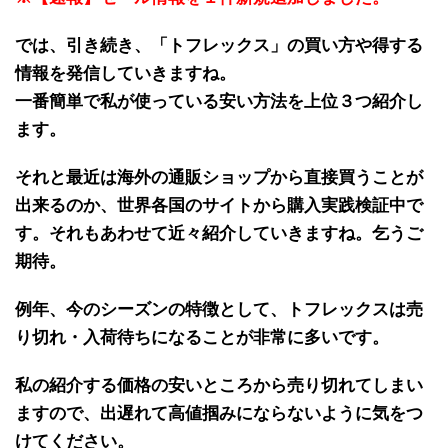
では、引き続き、「
トフレックス
」の
買い方や得する
情報
を発信していきますね。
一番簡単で私が使っている安い方法を上位３つ紹介し
ます。
それと最近は海外の
通販ショップから直接買うことが
出来る
のか、世界各国のサイトから
購入実践検証中で
す
。それもあわせて近々紹介していきますね。乞うご
期待。
例年、
今のシーズンの特徴
として、
トフレックス
は
売
り切れ・入荷待ち
になることが
非常に多い
です。
私の紹介する価格の
安いところから売り切れ
てしまい
ますので、出遅れて高値掴みにならないように気をつ
けてください。