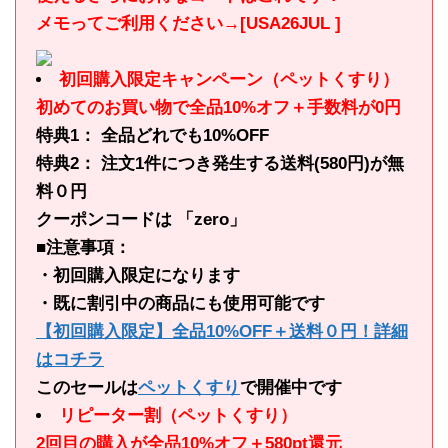
メモってご利用ください→[USA26JUL ]
初回購入限定キャンペーン（ペットくすり）
初めてのお買い物で全品10%オフ＋手数料が0円
特典1： 全品どれでも10%OFF
特典2： 注文1件につき発生する送料(580円)が無
料０円
クーポンコードは 「zero」
■注意事項：
・初回購入限定になります
・既に割引中の商品にも使用可能です
【初回購入限定】全品10%OFF＋送料０円！詳細
はコチラ
このセールは
ペットくすり
で開催中です
リピーター割（ペットくすり）
2回目の購入が全品10%オフ＋580pt還元