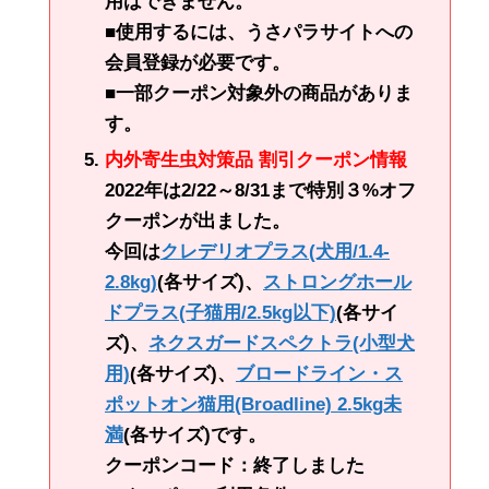
用はできません。
■使用するには、うさパラサイトへの
会員登録が必要です。
■一部クーポン対象外の商品がありま
す。
内外寄生虫対策品 割引クーポン情報
2022年は2/22～8/31まで特別３%オフ
クーポンが出ました。
今回は
クレデリオプラス(犬用/1.4-
2.8kg)
(各サイズ)、
ストロングホール
ドプラス(子猫用/2.5kg以下)
(各サイ
ズ)、
ネクスガードスペクトラ(小型犬
用)
(各サイズ)、
ブロードライン・ス
ポットオン猫用(Broadline) 2.5kg未
満
(各サイズ)です。
クーポンコード：終了しました