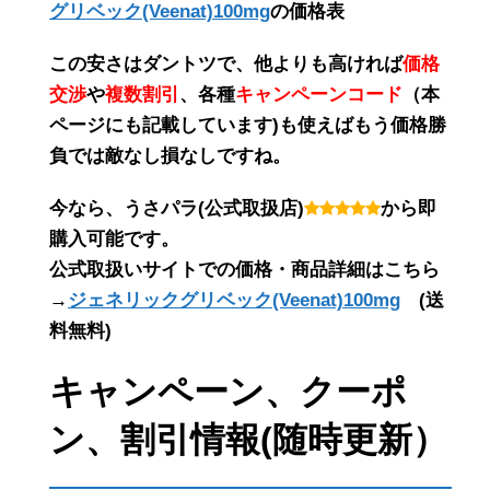
グリベック(Veenat)100mg
の価格表
この
安さ
は
ダントツ
で、他よりも高ければ
価格
交渉
や
複数割引
、各種
キャンペーンコード
（
本
ページにも記載しています
)も使えばもう価格勝
負では敵なし損なしですね。
今なら、うさパラ(公式取扱店)
から即
購入可能です。
公式取扱いサイトでの価格・商品詳細はこちら
→
ジェネリックグリベック(Veenat)100mg
(送
料無料)
キャンペーン、クーポ
ン、割引情報(随時更新）