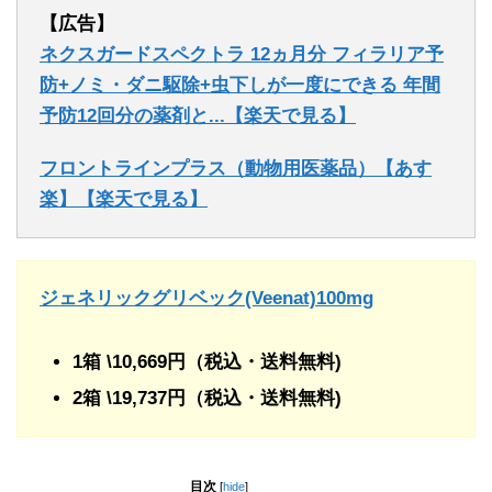
【広告】
ネクスガードスペクトラ 12ヵ月分 フィラリア予
防+ノミ・ダニ駆除+虫下しが一度にできる 年間
予防12回分の薬剤と...【楽天で見る】
フロントラインプラス（動物用医薬品）【あす
楽】【楽天で見る】
ジェネリックグリベック(Veenat)100mg
1箱 \10,669円（税込・送料無料)
2箱 \19,737円（税込・送料無料)
目次
[
hide
]