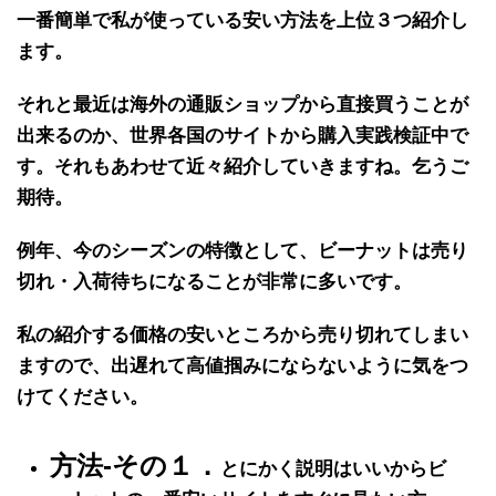
一番簡単で私が使っている安い方法を上位３つ紹介し
ます。
それと最近は海外の
通販ショップから直接買うことが
出来る
のか、世界各国のサイトから
購入実践検証中で
す
。それもあわせて近々紹介していきますね。乞うご
期待。
例年、
今のシーズンの特徴
として、
ビーナット
は
売り
切れ・入荷待ち
になることが
非常に多い
です。
私の紹介する価格の
安いところから売り切れ
てしまい
ますので、出遅れて高値掴みにならないように気をつ
けてください。
方法-その１．
とにかく説明はいいからビ