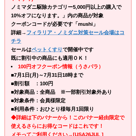
ノミマダニ駆除カテゴリー5,000円以上の購入で
10%オフになります。」内の商品が対象
クーポンコードが必要です「mushi」
詳細→
フィラリア・ノミダニ対策セール会場はコ
チラ
セールは
ペットくすり
で開催中です
既に割引中の商品にも適用ＯＫ！
100円オフクーポン情報（うさパラ）
■7月1日(月)～7月31日18時まで
■割引額 ：100円
■対象商品：全商品 ※一部割引対象外あり
■対象条件：会員様限定
■利用条件：おひとり様毎月1回限り
◆詳細は下のバナーから！このバナー経由限定で
使えるさらにお得なコードはこれです！
メモってご利用ください→[USA26JUL ]