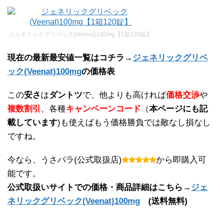
ジェネリックグリベック(Veenat)100mg【1箱120錠】
現在の最新最安値一覧はコチラ→
ジェネリックグリベ
ック(Veenat)100mg
の価格表
この
安さ
は
ダントツ
で、他よりも高ければ
価格交渉
や
複数割引
、各種
キャンペーンコード
（
本ページにも記
載しています
)も使えばもう価格勝負では敵なし損なし
ですね。
今なら、うさパラ(公式取扱店)
から即購入可
能です。
公式取扱いサイトでの価格・商品詳細はこちら→
ジェ
ネリックグリベック(Veenat)100mg
(送料無料)