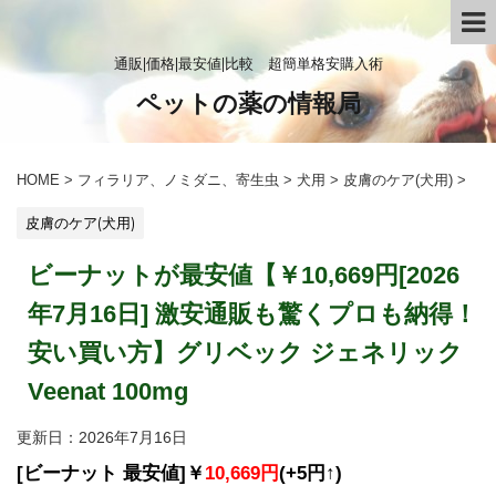
通販|価格|最安値|比較 超簡単格安購入術
ペットの薬の情報局
HOME
>
フィラリア、ノミダニ、寄生虫
>
犬用
>
皮膚のケア(犬用)
>
皮膚のケア(犬用)
ビーナットが最安値【￥10,669円[2026
年7月16日] 激安通販も驚くプロも納得！
安い買い方】グリベック ジェネリック
Veenat 100mg
更新日：
2026年7月16日
[ビーナット 最安値]￥
10,669円
(+5円↑)