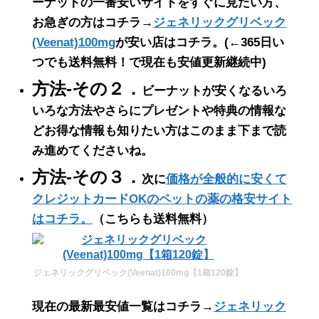
ーナットの一番安いサイトをすぐに見たい方、
お急ぎの方はコチラ→
ジェネリックグリベック
(Veenat)100mg
が安い店はコチラ。
(←365日い
つでも送料無料！で現在も安値更新継続中)
方法-その２．
ビーナットが安くなるいろ
いろな方法やさらにプレゼントや特典の情報な
どお得な情報も知りたい方はこのまま下まで読
み進めてくださいね。
方法-その３．
次に
価格が全般的に安くて
クレジットカードOKのペットの薬の格安サイト
はコチラ。
（こちらも送料無料）
ジェネリックグリベック(Veenat)100mg【1箱120錠】
現在の最新最安値一覧はコチラ→
ジェネリック