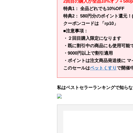
2回目の購入が全品10%オフ＋580p
特典1： 全品どれでも10%OFF
特典2： 580円分のポイント還元！
クーポンコードは 「rp10」
■注意事項：
・２回目購入限定になります
・既に割引中の商品にも使用可能
・9000円以上で割引適用
・ポイントは注文商品発送後に マ
このセールは
ペットくすり
で開催
私はベストセラーランキングで知らな