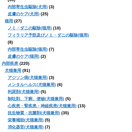
内部寄生虫駆除(犬用)
(3)
皮膚のケア(犬用)
(25)
猫用
(27)
ノミ・ダニの駆除(猫用)
(10)
フィラリア予防及びノミ・ダニの駆除(猫用)
(8)
内部寄生虫駆除(猫用)
(7)
皮膚のケア(猫用)
(2)
内部疾患
(220)
犬猫兼用
(91)
アジソン病(犬猫兼用)
(3)
メンタルヘルス(犬猫兼用)
(6)
利尿剤(犬猫兼用)
(5)
制吐剤、下痢、便秘(犬猫兼用)
(5)
心疾患・腎疾患・神経疾患(犬猫兼用)
(15)
抗生物質・抗菌剤(犬猫兼用)
(35)
栄養補助(犬猫兼用)
(5)
消化器官(犬猫兼用)
(7)