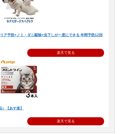
ラリア予防+ノミ・ダニ駆除+虫下しが一度にできる 年間予防12回
楽天で見る
品）【あす楽】
楽天で見る