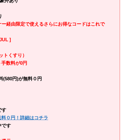
対象外あり
り
ナー経由限定で使えるさらにお得なコードはこれで
L ]
ットくすり）
＋手数料が0円
(580円)が無料０円
です
＋送料０円！詳細はコチラ
中です