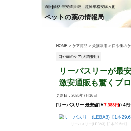
通販|価格|最安値|比較 超簡単格安購入術
ペットの薬の情報局
HOME
>
ケア商品
>
犬猫兼用
>
口や歯のケ
口や歯のケア(犬猫兼用)
リーバスリーが最安値【
激安通販も驚くプロ
更新日：
2026年7月16日
[リーバスリー 最安値]￥
7,388円
(+4円
リーバスリー(LEBA3)【1本29.6ml】