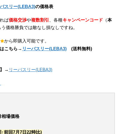
バスリー(LEBA3)
の価格表
れば
価格交渉
や
複数割引
、各種
キャンペーンコード
（
本
もう価格勝負では敵なし損なしですね。
から即購入可能です。
はこちら→
リーバスリー(LEBA3)
(送料無料)
】→
リーバスリー(LEBA3)
考相場価格
4円↑前回7月7日22時比)