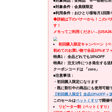
■対象商品：全商品 ※一部割引
■対象条件：会員様限定
■利用条件：おひとり様毎月1回限
◆詳細は下のバナーから！このバ
す！
メモってご利用ください→[USA26JU
初回購入限定キャンペーン（ペ
初めてのお買い物で全品10%オフ
特典1： 全品どれでも10%OFF
特典2： 注文1件につき発生する送料
クーポンコードは 「zero」
■注意事項：
・初回購入限定になります
・既に割引中の商品にも使用可能
【初回購入限定】全品10%OFF
このセールは
ペットくすり
で開催
リピーター割（ペットくすり）