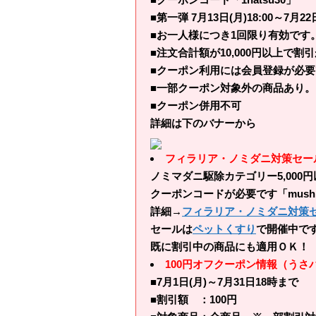
■第一弾 7月13日(月)18:00～7月2
■お一人様につき1回限り有効です
■注文合計額が10,000円以上で
■クーポン利用には会員登録が必要
■一部クーポン対象外の商品あり。
■クーポン併用不可
詳細は下のバナーから
フィラリア・ノミダニ対策セール
ノミマダニ駆除カテゴリー5,000
クーポンコードが必要です「mush
詳細→
フィラリア・ノミダニ対策
セールは
ペットくすり
で開催中で
既に割引中の商品にも適用ＯＫ！
100円オフクーポン情報（うさ
■7月1日(月)～7月31日18時まで
■割引額 ：100円