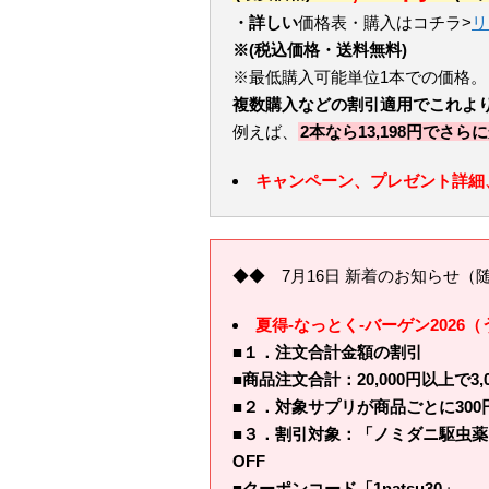
・詳しい
価格表・購入はコチラ>
リ
※(税込価格・送料無料)
※最低購入可能単位1本での価格。
複数購入などの割引適用でこれよ
例えば、
2本なら13,198円でさら
キャンペーン、プレゼント詳細
◆◆ 7月16日 新着のお知らせ（
夏得-なっとく-バーゲン2026
■１．注文合計金額の割引
■商品注文合計：20,000円以上で3,00
■２．対象サプリが商品ごとに300円
■３．割引対象：「ノミダニ駆虫薬」
OFF
■クーポンコード「1natsu30」