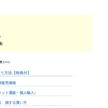
)
)
次
[
hide
]
う方法【特典付】
考販売価格
ネット通販・個人輸入）
方、損する買い方