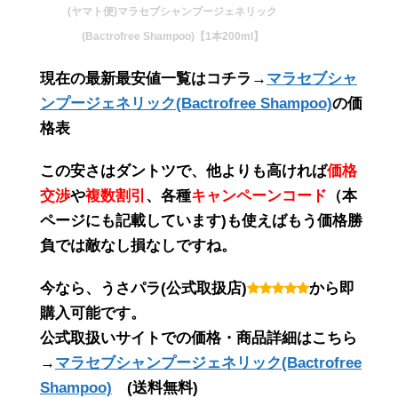
(ヤマト便)マラセブシャンプージェネリック
(Bactrofree Shampoo)【1本200ml】
現在の最新最安値一覧はコチラ→
マラセブシャ
ンプージェネリック(Bactrofree Shampoo)
の価
格表
この
安さ
は
ダントツ
で、他よりも高ければ
価格
交渉
や
複数割引
、各種
キャンペーンコード
（
本
ページにも記載しています
)も使えばもう価格勝
負では敵なし損なしですね。
今なら、うさパラ(公式取扱店)
から即
購入可能です。
公式取扱いサイトでの価格・商品詳細はこちら
→
マラセブシャンプージェネリック(Bactrofree
Shampoo)
(送料無料)