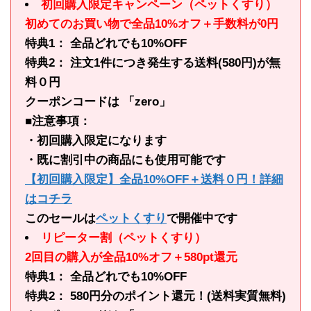
初回購入限定キャンペーン（ペットくすり）
初めてのお買い物で全品10%オフ＋手数料が0円
特典1： 全品どれでも10%OFF
特典2： 注文1件につき発生する送料(580円)が無
料０円
クーポンコードは 「zero」
■注意事項：
・初回購入限定になります
・既に割引中の商品にも使用可能です
【初回購入限定】全品10%OFF＋送料０円！詳細
はコチラ
このセールは
ペットくすり
で開催中です
リピーター割（ペットくすり）
2回目の購入が全品10%オフ＋580pt還元
特典1： 全品どれでも10%OFF
特典2： 580円分のポイント還元！(送料実質無料)