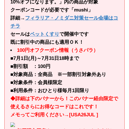
10%オフになります。」内の商品が対象
クーポンコードが必要です「mushi」
詳細→
フィラリア・ノミダニ対策セール会場はコ
チラ
セールは
ペットくすり
で開催中です
既に割引中の商品にも適用ＯＫ！
100円オフクーポン情報（うさパラ）
■7月1日(月)～7月31日18時まで
■割引額 ：100円
■対象商品：全商品 ※一部割引対象外あり
■対象条件：会員様限定
■利用条件：おひとり様毎月1回限り
◆詳細は下のバナーから！このバナー経由限定で
使えるさらにお得なコードはこれです！
メモってご利用ください→[USA26JUL ]