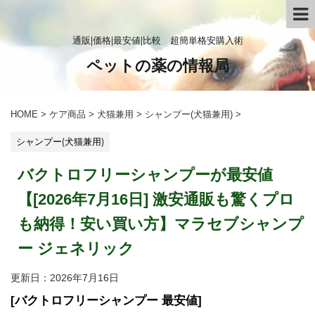
通販|価格|最安値|比較 超簡単格安購入術
ペットの薬の情報局
HOME
>
ケア商品
>
犬猫兼用
>
シャンプー(犬猫兼用)
>
シャンプー(犬猫兼用)
バクトロフリーシャンプーが最安値
【[2026年7月16日] 激安通販も驚くプロ
も納得！安い買い方】マラセブシャンプ
ー ジェネリック
更新日：
2026年7月16日
[バクトロフリーシャンプー 最安値]