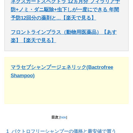
ネクスガードスペクトラ 12ヵ月分 フィラリア予
防+ノミ・ダニ駆除+虫下しが一度にできる 年間
予防12回分の薬剤と...【楽天で見る】
フロントラインプラス（動物用医薬品）【あす
楽】【楽天で見る】
マラセブシャンプージェネリック(Bactrofree
Shampoo)
目次
[
hide
]
1
バクトロフリーシャンプーの価格と最安値で買う