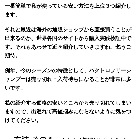
一番簡単で私が使っている安い方法を上位３つ紹介し
ます。
それと最近は海外の
通販ショップから直接買うことが
出来る
のか、世界各国のサイトから
購入実践検証中で
す
。それもあわせて近々紹介していきますね。乞うご
期待。
例年、
今のシーズンの特徴
として、
バクトロフリーシ
ャンプー
は
売り切れ・入荷待ち
になることが
非常に多
い
です。
私の紹介する価格の
安いところから売り切れ
てしまい
ますので、出遅れて高値掴みにならないように気をつ
けてください。