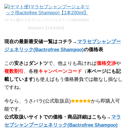
(ヤマト便)マラセブシャンプージェネリック(Bactrofree
Shampoo)【1本200ml】
現在の最新最安値一覧はコチラ→
マラセブシャンプー
ジェネリック(Bactrofree Shampoo)
の価格表
この
安さ
は
ダントツ
で、他よりも高ければ
価格交渉
や
複数割引
、各種
キャンペーンコード
（
本ページにも記
載しています
)も使えばもう価格勝負では敵なし損なし
ですね。
今なら、うさパラ(公式取扱店)
から即購入可
能です。
公式取扱いサイトでの価格・商品詳細はこちら→
マラ
セブシャンプージェネリック(Bactrofree Shampoo)