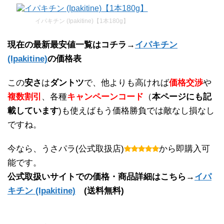
イパキチン (Ipakitine)【1本180g】
現在の最新最安値一覧はコチラ→
イパキチン
(Ipakitine)
の価格表
この
安さ
は
ダントツ
で、他よりも高ければ
価格交渉
や
複数割引
、各種
キャンペーンコード
（
本ページにも記
載しています
)も使えばもう価格勝負では敵なし損なし
ですね。
今なら、うさパラ(公式取扱店)
から即購入可
能です。
公式取扱いサイトでの価格・商品詳細はこちら→
イパ
キチン (Ipakitine)
(送料無料)