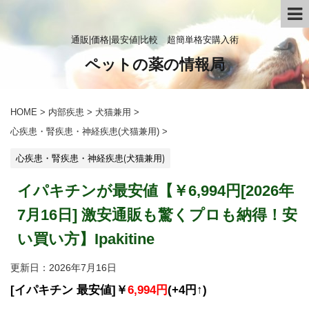
通販|価格|最安値|比較 超簡単格安購入術
ペットの薬の情報局
HOME
>
内部疾患
>
犬猫兼用
>
心疾患・腎疾患・神経疾患(犬猫兼用)
>
心疾患・腎疾患・神経疾患(犬猫兼用)
イパキチンが最安値【￥6,994円[2026年
7月16日] 激安通販も驚くプロも納得！安
い買い方】Ipakitine
更新日：
2026年7月16日
[イパキチン 最安値]￥
6,994円
(+4円↑)