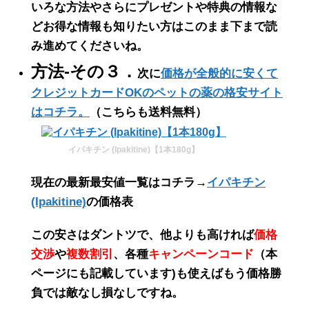
いろな方法やさらにプレゼントや特典の情報な
どお得な情報も知りたい方はこのまま下まで読
み進めてくださいね。
方法-その３．
次に
価格が全般的に安くて
クレジットカードOKのペットの薬の格安サイト
はコチラ。
（こちらも送料無料）
イパキチン (Ipakitine)【1本180g】
現在の最新最安値一覧はコチラ→
イパキチン
(Ipakitine)
の価格表
この
安さ
は
ダントツ
で、他よりも高ければ
価格
交渉
や
複数割引
、各種
キャンペーンコード
（
本
ページにも記載しています
)も使えばもう価格勝
負では敵なし損なしですね。