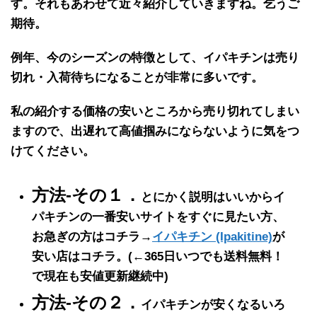
す
。それもあわせて近々紹介していきますね。乞うご
期待。
例年、
今のシーズンの特徴
として、
イパキチン
は
売り
切れ・入荷待ち
になることが
非常に多い
です。
私の紹介する価格の
安いところから売り切れ
てしまい
ますので、出遅れて高値掴みにならないように気をつ
けてください。
方法-その１．
とにかく説明はいいからイ
パキチンの一番安いサイトをすぐに見たい方、
お急ぎの方はコチラ→
イパキチン (Ipakitine)
が
安い店はコチラ。
(←365日いつでも送料無料！
で現在も安値更新継続中)
方法-その２．
イパキチンが安くなるいろ