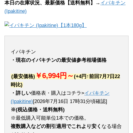
本日の在庫状況、最新価格【送料無料】→
イパキチン
(Ipakitine)
イパキチン
・現在のイパキチンの最安値参考相場価格
￥6,994円～
(最安価格)
(+4円↑前回7月7日22
時比)
・詳しい
価格表・購入はコチラ>
イパキチン
(Ipakitine)
[2026年7月16日 17時31分頃確認]
※(税込価格・送料無料)
※最低購入可能単位1本での価格。
複数購入などの割引適用でこれより安く
なる場合