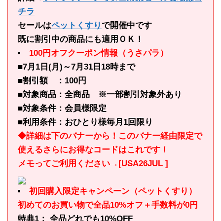
チラ
セールは
ペットくすり
で開催中です
既に割引中の商品にも適用ＯＫ！
100円オフクーポン情報（うさパラ）
■7月1日(月)～7月31日18時まで
■割引額 ：100円
■対象商品：全商品 ※一部割引対象外あり
■対象条件：会員様限定
■利用条件：おひとり様毎月1回限り
◆詳細は下のバナーから！このバナー経由限定で
使えるさらにお得なコードはこれです！
メモってご利用ください→[USA26JUL ]
初回購入限定キャンペーン（ペットくすり）
初めてのお買い物で全品10%オフ＋手数料が0円
特典1： 全品どれでも10%OFF