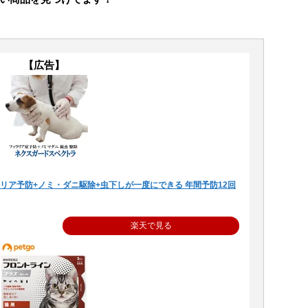
【広告】
ラリア予防+ノミ・ダニ駆除+虫下しが一度にできる 年間予防12回
楽天で見る