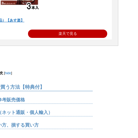
品）【あす楽】
楽天で見る
次
[
hide
]
買う方法【特典付】
参考販売価格
（ネット通販・個人輸入）
い方、損する買い方