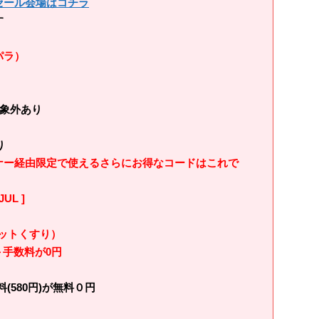
セール会場はコチラ
す
パラ）
対象外あり
り
ナー経由限定で使えるさらにお得なコードはこれで
L ]
ットくすり）
＋手数料が0円
(580円)が無料０円