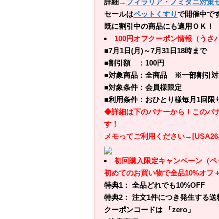
詳細→
フィラリア・ノミダニ対策
セールは
ペットくすり
で開催中で
既に割引中の商品にも適用ＯＫ！
100円オフクーポン情報（うさ
■7月1日(月)～7月31日18時まで
■割引額 ：100円
■対象商品：全商品 ※一部割引
■対象条件：会員様限定
■利用条件：おひとり様毎月1回限
◆詳細は下のバナーから！このバ
す！
メモってご利用ください→[USA26JU
初回購入限定キャンペーン（ペ
初めてのお買い物で全品10%オフ
特典1： 全品どれでも10%OFF
特典2： 注文1件につき発生する送料
クーポンコードは 「zero」