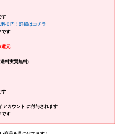
です
＋送料０円！詳細はコチラ
中です
t還元
(送料実質無料)
です
イアカウント に付与されます
中です
い商品を見つけてます！