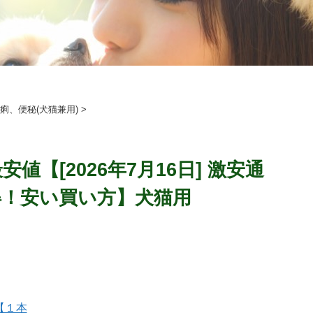
痢、便秘(犬猫兼用)
>
【[2026年7月16日] 激安通
得！安い買い方】犬猫用