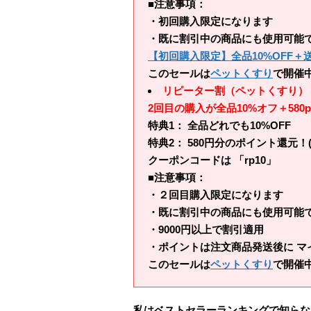
■注意事項：
・初回購入限定になります
・既に割引中の商品にも使用可能
【初回購入限定】全品10%OFF
このセールは
ペットくすり
で開催
リピーター割（ペットくすり）
2回目の購入が全品10%オフ＋580p
特典1： 全品どれでも10%OFF
特典2： 580円分のポイント還元！
クーポンコードは 「rp10」
■注意事項：
・２回目購入限定になります
・既に割引中の商品にも使用可能
・9000円以上で割引適用
・ポイントは注文商品発送後に マ
このセールは
ペットくすり
で開催
私はベストセラーランキングで知らな