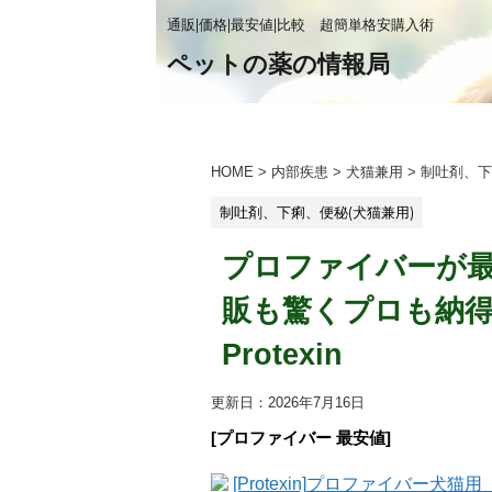
通販|価格|最安値|比較 超簡単格安購入術
ペットの薬の情報局
HOME
>
内部疾患
>
犬猫兼用
>
制吐剤、下
制吐剤、下痢、便秘(犬猫兼用)
プロファイバーが最安値
販も驚くプロも納
Protexin
更新日：
2026年7月16日
[プロファイバー 最安値]