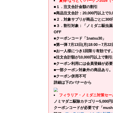
夏得-なっとく-バーゲン2026
■１．注文合計金額の割引
■商品注文合計：20,000円以上で3,00
■２．対象サプリが商品ごとに300円
■３．割引対象：「ノミダニ駆虫薬」
OFF
■クーポンコード「1natsu30」
■第一弾 7月13日(月)18:00～7月2
■お一人様につき1回限り有効です
■注文合計額が10,000円以上で
■クーポン利用には会員登録が必要
■一部クーポン対象外の商品あり。
■クーポン併用不可
詳細は下のバナーから
フィラリア・ノミダニ対策セール
ノミマダニ駆除カテゴリー5,000
クーポンコードが必要です「mush