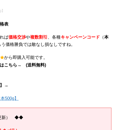
g】
格表
れば
価格交渉
や
複数割引
、各種
キャンペーンコード
（
本
もう価格勝負では敵なし損なしですね。
から即購入可能です。
はこちら→ (送料無料)
】→
更新） ◆◆