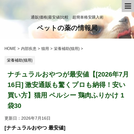
通販|価格|最安値|比較 超簡単格安購入術
ペットの薬の情報局
HOME
>
内部疾患
>
猫用
>
栄養補助(猫用)
>
栄養補助(猫用)
ナチュラルおやつが最安値【[2026年7月
16日] 激安通販も驚くプロも納得！安い
買い方】猫用 ペルシー 鶏肉ふりかけ 1
袋30
更新日：
2026年7月16日
[ナチュラルおやつ 最安値]