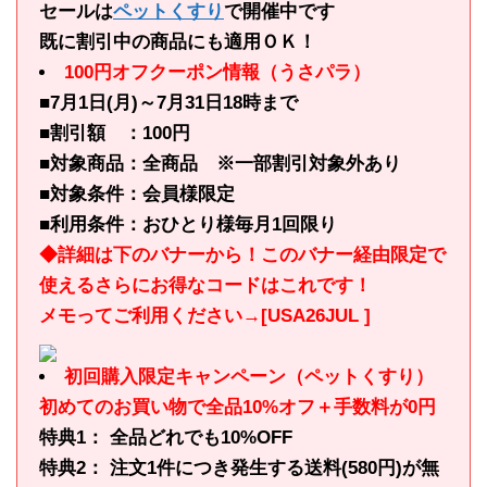
セールは
ペットくすり
で開催中です
既に割引中の商品にも適用ＯＫ！
100円オフクーポン情報（うさパラ）
■7月1日(月)～7月31日18時まで
■割引額 ：100円
■対象商品：全商品 ※一部割引対象外あり
■対象条件：会員様限定
■利用条件：おひとり様毎月1回限り
◆詳細は下のバナーから！このバナー経由限定で
使えるさらにお得なコードはこれです！
メモってご利用ください→[USA26JUL ]
初回購入限定キャンペーン（ペットくすり）
初めてのお買い物で全品10%オフ＋手数料が0円
特典1： 全品どれでも10%OFF
特典2： 注文1件につき発生する送料(580円)が無