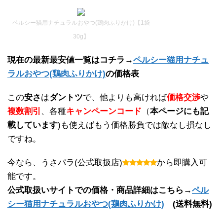
ペルシー猫用ナチュラルおやつ(鶏肉ふりかけ)【1袋
30g】
現在の最新最安値一覧はコチラ→
ペルシー猫用ナチュ
ラルおやつ(鶏肉ふりかけ)
の価格表
この
安さ
は
ダントツ
で、他よりも高ければ
価格交渉
や
複数割引
、各種
キャンペーンコード
（
本ページにも記
載しています
)も使えばもう価格勝負では敵なし損なし
ですね。
今なら、うさパラ(公式取扱店)
から即購入可
能です。
公式取扱いサイトでの価格・商品詳細はこちら→
ペル
シー猫用ナチュラルおやつ(鶏肉ふりかけ)
(送料無料)