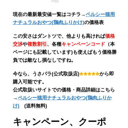
30g】
現在の最新最安値一覧はコチラ→
ペルシー猫用
ナチュラルおやつ(鶏肉ふりかけ)
の価格表
この
安さ
は
ダントツ
で、他よりも高ければ
価格
交渉
や
複数割引
、各種
キャンペーンコード
（
本
ページにも記載しています
)も使えばもう価格勝
負では敵なし損なしですね。
今なら、うさパラ(公式取扱店)
から即
購入可能です。
公式取扱いサイトでの価格・商品詳細はこちら
→
ペルシー猫用ナチュラルおやつ(鶏肉ふりか
け)
(送料無料)
キャンペーン、クーポ