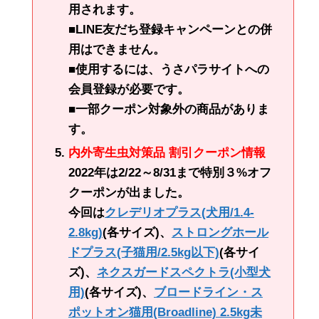
用されます。
■LINE友だち登録キャンペーンとの併
用はできません。
■使用するには、うさパラサイトへの
会員登録が必要です。
■一部クーポン対象外の商品がありま
す。
内外寄生虫対策品 割引クーポン情報
2022年は2/22～8/31まで特別３%オフ
クーポンが出ました。
今回は
クレデリオプラス(犬用/1.4-
2.8kg)
(各サイズ)、
ストロングホール
ドプラス(子猫用/2.5kg以下)
(各サイ
ズ)、
ネクスガードスペクトラ(小型犬
用)
(各サイズ)、
ブロードライン・ス
ポットオン猫用(Broadline) 2.5kg未