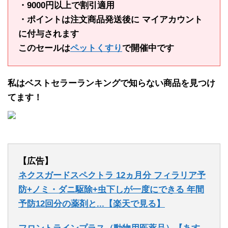
・9000円以上で割引適用
・ポイントは注文商品発送後に マイアカウント
に付与されます
このセールは
ペットくすり
で開催中です
私はベストセラーランキングで知らない商品を見つけ
てます！
【広告】
ネクスガードスペクトラ 12ヵ月分 フィラリア予
防+ノミ・ダニ駆除+虫下しが一度にできる 年間
予防12回分の薬剤と...【楽天で見る】