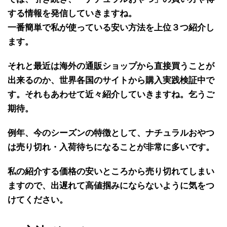
する情報
を発信していきますね。
一番簡単で私が使っている安い方法を上位３つ紹介し
ます。
それと最近は海外の
通販ショップから直接買うことが
出来る
のか、世界各国のサイトから
購入実践検証中で
す
。それもあわせて近々紹介していきますね。乞うご
期待。
例年、
今のシーズンの特徴
として、
ナチュラルおやつ
は
売り切れ・入荷待ち
になることが
非常に多い
です。
私の紹介する価格の
安いところから売り切れ
てしまい
ますので、出遅れて高値掴みにならないように気をつ
けてください。