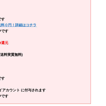
です
＋送料０円！詳細はコチラ
中です
t還元
(送料実質無料)
です
イアカウント に付与されます
中です