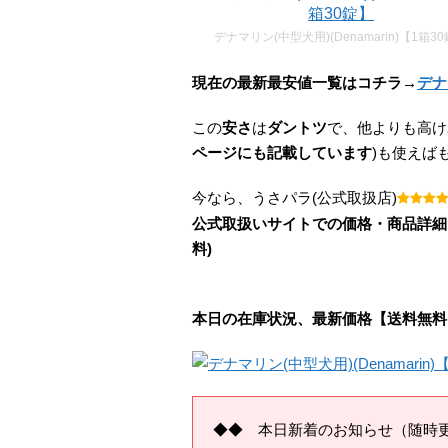
デナマリン(中型犬用)(Denamarin)【1箱3
現在の最新最安値一覧はコチラ→
デナ
この
安さ
は
ダントツ
で、他よりも高け
ページにも記載しています
)も使えば
今なら、うさパラ(公式取扱店)
公式取扱いサイトでの価格・商品詳細
料)
本日の在庫状況、最新価格【送料無料
◆◆ 本日新着のお知らせ（随時