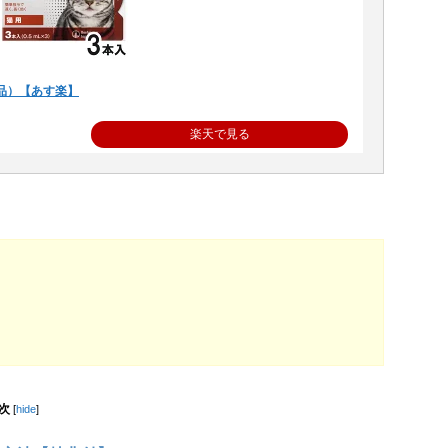
品）【あす楽】
楽天で見る
次
[
hide
]