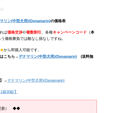
0錠】
マリン(中型犬用)(Denamarin)
の価格表
れば
価格交渉
や
複数割引
、各種
キャンペーンコード
（
本
もう価格勝負では敵なし損なしですね。
から即購入可能です。
はこちら→
デナマリン(中型犬用)(Denamarin)
(送料無
】→
デナマリン(中型犬用)(Denamarin)
更新） ◆◆