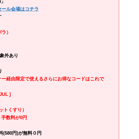
i」
セール会場はコチラ
す
パラ）
対象外あり
り
ナー経由限定で使えるさらにお得なコードはこれで
L ]
ットくすり）
＋手数料が0円
(580円)が無料０円