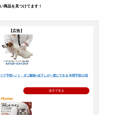
い商品を見つけてます！
【広告】
ラリア予防+ノミ・ダニ駆除+虫下しが一度にできる 年間予防12回
楽天で見る