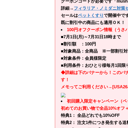
クーポンコードが必要です「mush
詳細→
フィラリア・ノミダニ対策
セールは
ペットくすり
で開催中で
既に割引中の商品にも適用ＯＫ！
100円オフクーポン情報（うさ
■7月1日(月)～7月31日18時まで
■割引額 ：100円
■対象商品：全商品 ※一部割引
■対象条件：会員様限定
■利用条件：おひとり様毎月1回限
◆詳細は下のバナーから！このバ
す！
メモってご利用ください→[USA26JU
初回購入限定キャンペーン（ペ
初めてのお買い物で全品10%オフ
特典1： 全品どれでも10%OFF
特典2： 注文1件につき発生する送料