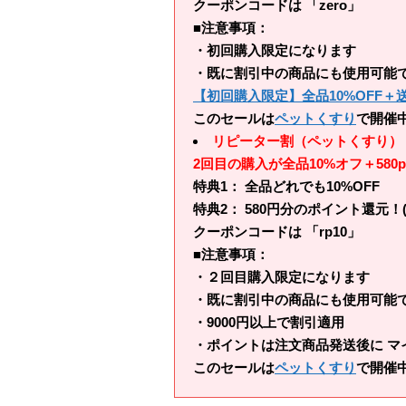
クーポンコードは 「zero」
■注意事項：
・初回購入限定になります
・既に割引中の商品にも使用可能
【初回購入限定】全品10%OFF
このセールは
ペットくすり
で開催
リピーター割（ペットくすり）
2回目の購入が全品10%オフ＋580p
特典1： 全品どれでも10%OFF
特典2： 580円分のポイント還元！
クーポンコードは 「rp10」
■注意事項：
・２回目購入限定になります
・既に割引中の商品にも使用可能
・9000円以上で割引適用
・ポイントは注文商品発送後に マ
このセールは
ペットくすり
で開催