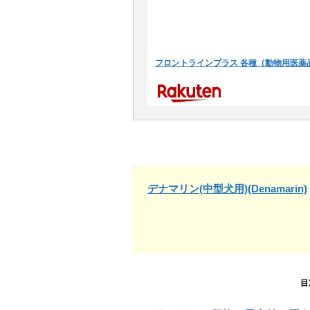
フロントラインプラス 各種（動物用医薬
デナマリン(中型犬用)(Denamarin)
目