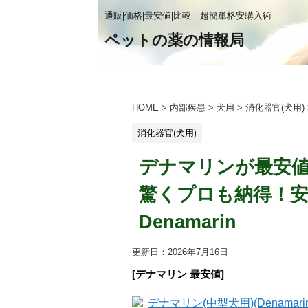
通販|価格|最安値|比較 超簡単格安購入術
ペットの薬の情報局
HOME
>
内部疾患
>
犬用
>
消化器官(犬用)
消化器官(犬用)
デナマリンが最安値【[
驚くプロも納得！安
Denamarin
更新日：
2026年7月16日
[デナマリン 最安値]