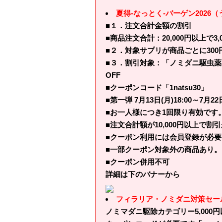
夏得-なっとく-バーゲン2026
■１．注文合計金額の割引
■商品注文合計：20,000円以上で3,00
■２．対象サプリが商品ごとに300円
■３．割引対象：「ノミダニ駆虫薬」
OFF
■クーポンコード「1natsu30」
■第一弾 7月13日(月)18:00～7月2
■お一人様につき1回限り有効です
■注文合計額が10,000円以上で
■クーポン利用には会員登録が必要
■一部クーポン対象外の商品あり。
■クーポン併用不可
詳細は下のバナーから
フィラリア・ノミダニ対策セール
ノミマダニ駆除カテゴリー5,000