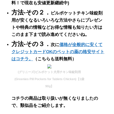
料！で現在も安値更新継続中)
方法-その２．
ピルポケットチキン味錠剤
用が安くなるいろいろな方法やさらにプレゼン
トや特典の情報などお得な情報も知りたい方は
このまま下まで読み進めてくださいね。
方法-その３．
次に
価格が全般的に安くて
クレジットカードOKのペットの薬の格安サイト
はコチラ。
（こちらも送料無料）
(グリニーズ)ピルポケット犬用チキン味錠剤用
(Greenies Pill Pockets for Tablets Chicken)【1袋
90g】
コチラの商品は取り扱いが無くなりましたの
で、類似品をご紹介します。