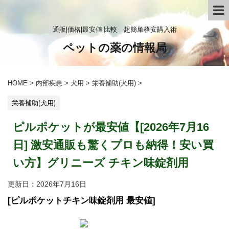
通販|価格|最安値|比較 超簡単格安購入術
ペットの薬の情報局
HOME
>
内部疾患
>
犬用
>
栄養補助(犬用)
>
栄養補助(犬用)
ピルポケットが最安値【[2026年7月16
日] 激安通販も驚くプロも納得！安い買
い方】グリニーズ チキン味錠剤用
更新日：
2026年7月16日
[ピルポケットチキン味錠剤用 最安値]