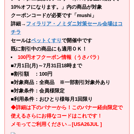
10%オフになります。」内の商品が対象
クーポンコードが必要です「mushi」
詳細→
フィラリア・ノミダニ対策セール会場はコ
チラ
セールは
ペットくすり
で開催中です
既に割引中の商品にも適用ＯＫ！
100円オフクーポン情報（うさパラ）
■7月1日(月)～7月31日18時まで
■割引額 ：100円
■対象商品：全商品 ※一部割引対象外あり
■対象条件：会員様限定
■利用条件：おひとり様毎月1回限り
◆詳細は下のバナーから！このバナー経由限定で
使えるさらにお得なコードはこれです！
メモってご利用ください→[USA26JUL ]