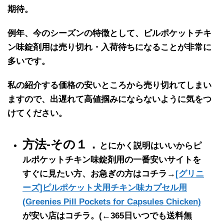
期待。
例年、
今のシーズンの特徴
として、
ピルポケットチキ
ン味錠剤用
は
売り切れ・入荷待ち
になることが
非常に
多い
です。
私の紹介する価格の
安いところから売り切れ
てしまい
ますので、出遅れて高値掴みにならないように気をつ
けてください。
方法-その１．
とにかく説明はいいからピ
ルポケットチキン味錠剤用の一番安いサイトを
すぐに見たい方、お急ぎの方はコチラ→
[グリニ
ーズ]ピルポケット犬用チキン味カプセル用
(Greenies Pill Pockets for Capsules Chicken)
が安い店はコチラ。
(←365日いつでも送料無