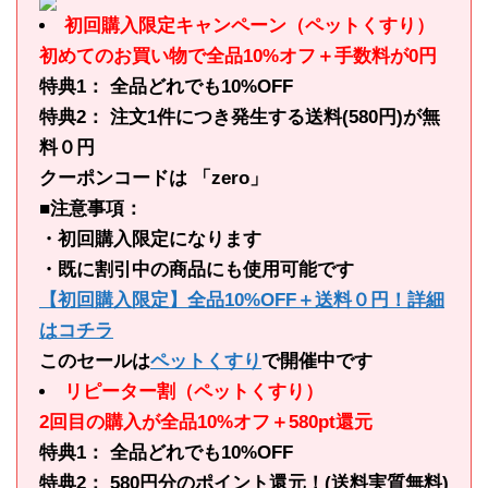
初回購入限定キャンペーン（ペットくすり）
初めてのお買い物で全品10%オフ＋手数料が0円
特典1： 全品どれでも10%OFF
特典2： 注文1件につき発生する送料(580円)が無
料０円
クーポンコードは 「zero」
■注意事項：
・初回購入限定になります
・既に割引中の商品にも使用可能です
【初回購入限定】全品10%OFF＋送料０円！詳細
はコチラ
このセールは
ペットくすり
で開催中です
リピーター割（ペットくすり）
2回目の購入が全品10%オフ＋580pt還元
特典1： 全品どれでも10%OFF
特典2： 580円分のポイント還元！(送料実質無料)