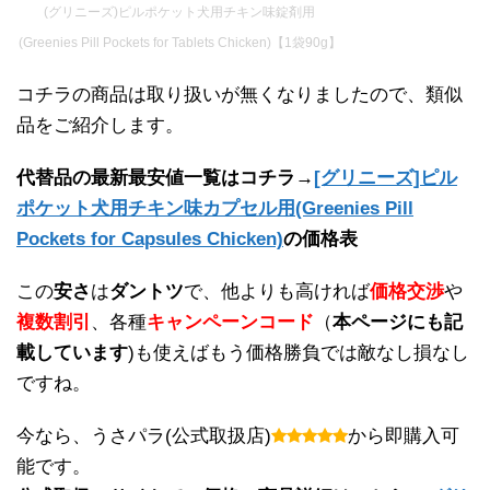
(グリニーズ)ピルポケット犬用チキン味錠剤用
(Greenies Pill Pockets for Tablets Chicken)【1袋90g】
コチラの商品は取り扱いが無くなりましたので、類似
品をご紹介します。
代替品の最新最安値一覧はコチラ→
[グリニーズ]ピル
ポケット犬用チキン味カプセル用(Greenies Pill
Pockets for Capsules Chicken)
の価格表
この
安さ
は
ダントツ
で、他よりも高ければ
価格交渉
や
複数割引
、各種
キャンペーンコード
（
本ページにも記
載しています
)も使えばもう価格勝負では敵なし損なし
ですね。
今なら、うさパラ(公式取扱店)
から即購入可
能です。