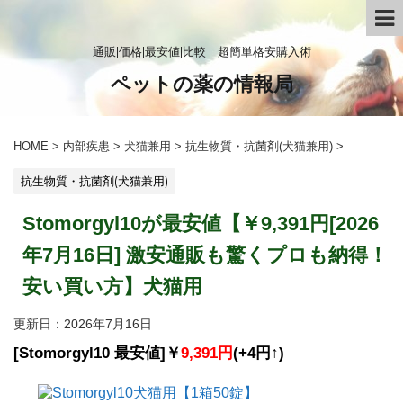
通販|価格|最安値|比較 超簡単格安購入術
ペットの薬の情報局
HOME
>
内部疾患
>
犬猫兼用
>
抗生物質・抗菌剤(犬猫兼用)
>
抗生物質・抗菌剤(犬猫兼用)
Stomorgyl10が最安値【￥9,391円[2026
年7月16日] 激安通販も驚くプロも納得！
安い買い方】犬猫用
更新日：
2026年7月16日
[Stomorgyl10 最安値]￥
9,391円
(+4円↑)