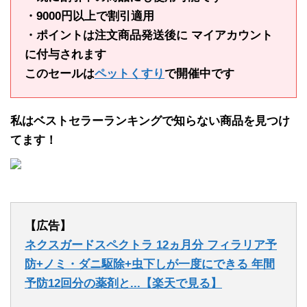
・9000円以上で割引適用
・ポイントは注文商品発送後に マイアカウント
に付与されます
このセールは
ペットくすり
で開催中です
私はベストセラーランキングで知らない商品を見つけ
てます！
【広告】
ネクスガードスペクトラ 12ヵ月分 フィラリア予
防+ノミ・ダニ駆除+虫下しが一度にできる 年間
予防12回分の薬剤と...【楽天で見る】