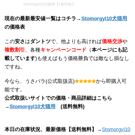
Stomorgyl10犬猫用【1箱50錠】
現在の最新最安値一覧はコチラ→
Stomorgyl10犬猫用
の価格表
この
安さ
は
ダントツ
で、他よりも高ければ
価格交渉
や
複数割引
、各種
キャンペーンコード
（
本ページにも記
載しています
)も使えばもう価格勝負では敵なし損なし
ですね。
今なら、うさパラ(公式取扱店)
から即購入可
能です。
公式取扱いサイトでの価格・商品詳細はこちら
→
Stomorgyl10犬猫用
(送料無料)
本日の在庫状況、最新価格【送料無料】→
Stomorgyl10