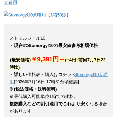
犬猫用
ストモルジール10
・現在のStomorgyl10の最安値参考相場価格
￥9,391円～
(最安価格)
(+4円↑前回7月7日22
時比)
・詳しい
価格表・購入はコチラ>
Stomorgyl10犬猫
用
[2026年7月16日 17時31分頃確認]
※(税込価格・送料無料)
※最低購入可能単位1箱での価格。
複数購入などの割引適用でこれより安く
なる場合
があります。