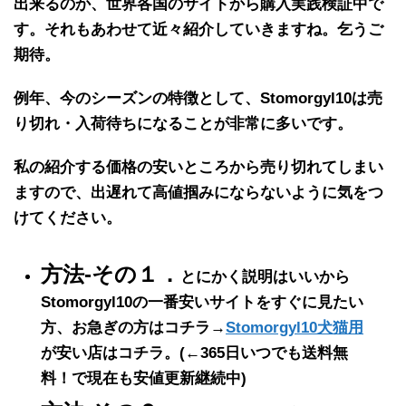
出来る
のか、世界各国のサイトから
購入実践検証中で
す
。それもあわせて近々紹介していきますね。乞うご
期待。
例年、
今のシーズンの特徴
として、
Stomorgyl10
は
売
り切れ・入荷待ち
になることが
非常に多い
です。
私の紹介する価格の
安いところから売り切れ
てしまい
ますので、出遅れて高値掴みにならないように気をつ
けてください。
方法-その１．
とにかく説明はいいから
Stomorgyl10の一番安いサイトをすぐに見たい
方、お急ぎの方はコチラ→
Stomorgyl10犬猫用
が安い店はコチラ。
(←365日いつでも送料無
料！で現在も安値更新継続中)