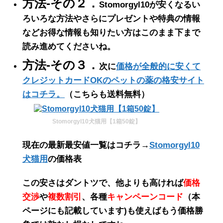
方法-その２．
Stomorgyl10が安くなるい
ろいろな方法やさらにプレゼントや特典の情報
などお得な情報も知りたい方はこのまま下まで
読み進めてくださいね。
方法-その３．
次に
価格が全般的に安くて
クレジットカードOKのペットの薬の格安サイト
はコチラ。
（こちらも送料無料）
Stomorgyl10犬猫用【1箱50錠】
現在の最新最安値一覧はコチラ→
Stomorgyl10
犬猫用
の価格表
この
安さ
は
ダントツ
で、他よりも高ければ
価格
交渉
や
複数割引
、各種
キャンペーンコード
（
本
ページにも記載しています
)も使えばもう価格勝