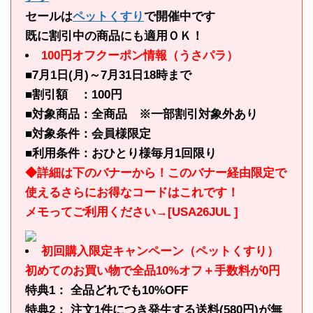
セールは
ペットくすり
で開催中です
既に割引中の商品にも適用ＯＫ！
100円オフクーポン情報（うさパラ）
■7月1日(月)～7月31日18時まで
■割引額 ：100円
■対象商品：全商品 ※一部割引対象外あり
■対象条件：会員様限定
■利用条件：おひとり様毎月1回限り
◆詳細は下のバナーから！このバナー経由限定で
使えるさらにお得なコードはこれです！
メモってご利用ください→[USA26JUL ]
初回購入限定キャンペーン（ペットくすり）
初めてのお買い物で全品10%オフ＋手数料が0円
特典1： 全品どれでも10%OFF
特典2： 注文1件につき発生する送料(580円)が無