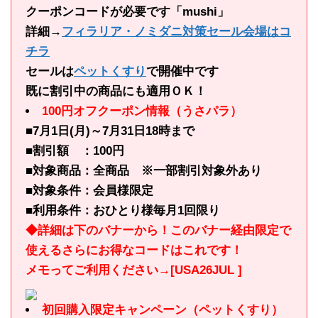
クーポンコードが必要です「mushi」
詳細→
フィラリア・ノミダニ対策セール会場はコ
チラ
セールは
ペットくすり
で開催中です
既に割引中の商品にも適用ＯＫ！
100円オフクーポン情報（うさパラ）
■7月1日(月)～7月31日18時まで
■割引額 ：100円
■対象商品：全商品 ※一部割引対象外あり
■対象条件：会員様限定
■利用条件：おひとり様毎月1回限り
◆詳細は下のバナーから！このバナー経由限定で
使えるさらにお得なコードはこれです！
メモってご利用ください→[USA26JUL ]
初回購入限定キャンペーン（ペットくすり）