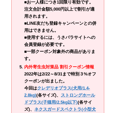
■お一人様につき1回限り有効です。
注文合計金額5,000円以上で割引が適
用されます。
■LINE友だち登録キャンペーンとの併
用はできません。
■使用するには、うさパラサイトへの
会員登録が必要です。
■一部クーポン対象外の商品がありま
す。
内外寄生虫対策品 割引クーポン情報
2022年は2/22～8/31まで特別３%オフ
クーポンが出ました。
今回は
クレデリオプラス(犬用/1.4-
2.8kg)
(各サイズ)、
ストロングホール
ドプラス(子猫用/2.5kg以下)
(各サイ
ズ)、
ネクスガードスペクトラ(小型犬