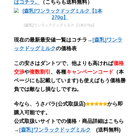
はコチラ。
（こちらも送料無料）
[森乳]ワンラックドッグミルク【1本270g】
現在の最新最安値一覧はコチラ→
[森乳]ワンラ
ックドッグミルク
の価格表
この
安さ
は
ダントツ
で、他よりも高ければ
価格
交渉
や
複数割引
、各種
キャンペーンコード
（
本
ページにも記載しています
)も使えばもう価格勝
負では敵なし損なしですね。
今なら、うさパラ(公式取扱店)
から即
購入可能です。
公式取扱いサイトでの価格・商品詳細はこちら
→
[森乳]ワンラックドッグミルク
(送料無料)