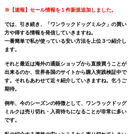
※【速報】セール情報を１件新規追加しました。
では、引き続き、「
ワンラックドッグミルク
」の
買い
方や得する情報
を発信していきますね。
一番簡単で私が使っている安い方法を上位３つ紹介し
ます。
それと最近は海外の
通販ショップから直接買うことが
出来る
のか、世界各国のサイトから
購入実践検証中で
す
。それもあわせて近々紹介していきますね。乞うご
期待。
例年、
今のシーズンの特徴
として、
ワンラックドッグ
ミルク
は
売り切れ・入荷待ち
になることが
非常に多い
です。