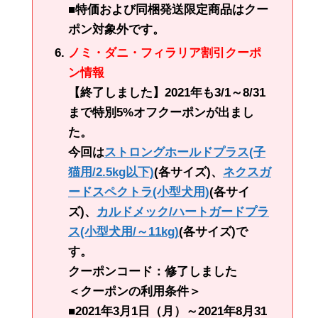
■特価および同梱発送限定商品はクー
ポン対象外です。
ノミ・ダニ・フィラリア割引クーポ
ン情報
【終了しました】2021年も3/1～8/31
まで特別5%オフクーポンが出まし
た。
今回は
ストロングホールドプラス(子
猫用/2.5kg以下)
(各サイズ)、
ネクスガ
ードスペクトラ(小型犬用)
(各サイ
ズ)、
カルドメック/ハートガードプラ
ス(小型犬用/～11kg)
(各サイズ)で
す。
クーポンコード：修了しました
＜クーポンの利用条件＞
■2021年3月1日（月）～2021年8月31