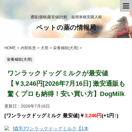
通販|価格|最安値|比較 超簡単格安購入術
ペットの薬の情報局
HOME
>
内部疾患
>
犬用
>
栄養補助(犬用)
>
栄養補助(犬用)
ワンラックドッグミルクが最安値
【￥3,246円[2026年7月16日] 激安通販も
驚くプロも納得！安い買い方】DogMilk
更新日：
2026年7月16日
[ワンラックドッグミルク 最安値]￥
3,246円
(+1円↑)