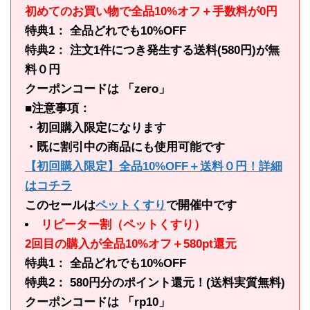
初めてのお買い物で全品10%オフ＋手数料が0円
特典1： 全品どれでも10%OFF
特典2： 注文1件につき発生する送料(580円)が無
料０円
クーポンコードは 「zero」
■注意事項：
・初回購入限定になります
・既に割引中の商品にも使用可能です
【初回購入限定】全品10%OFF＋送料０円！詳細
はコチラ
このセールは
ペットくすり
で開催中です
リピーター割（ペットくすり）
2回目の購入が全品10%オフ＋580pt還元
特典1： 全品どれでも10%OFF
特典2： 580円分のポイント還元！(送料実質無料)
クーポンコードは 「rp10」