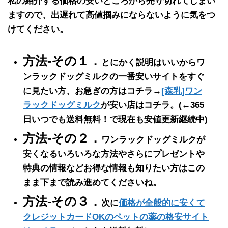
私の紹介する価格の
安いところから売り切れ
てしまい
ますので、出遅れて高値掴みにならないように気をつ
けてください。
方法-その１．
とにかく説明はいいからワ
ンラックドッグミルクの一番安いサイトをすぐ
に見たい方、お急ぎの方はコチラ→
[森乳]ワン
ラックドッグミルク
が安い店はコチラ。
(←365
日いつでも送料無料！で現在も安値更新継続中)
方法-その２．
ワンラックドッグミルクが
安くなるいろいろな方法やさらにプレゼントや
特典の情報などお得な情報も知りたい方はこの
まま下まで読み進めてくださいね。
方法-その３．
次に
価格が全般的に安くて
クレジットカードOKのペットの薬の格安サイト