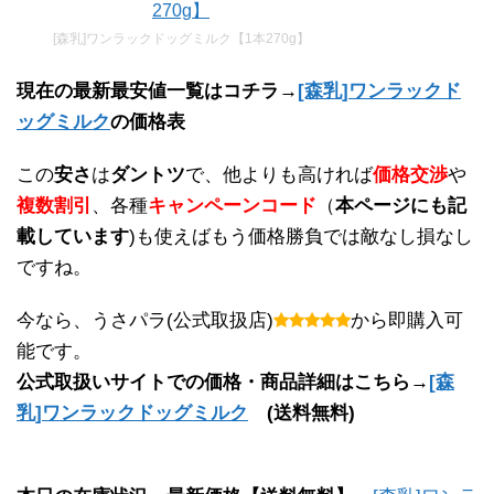
[森乳]ワンラックドッグミルク【1本270g】
現在の最新最安値一覧はコチラ→
[森乳]ワンラックド
ッグミルク
の価格表
この
安さ
は
ダントツ
で、他よりも高ければ
価格交渉
や
複数割引
、各種
キャンペーンコード
（
本ページにも記
載しています
)も使えばもう価格勝負では敵なし損なし
ですね。
今なら、うさパラ(公式取扱店)
から即購入可
能です。
公式取扱いサイトでの価格・商品詳細はこちら→
[森
乳]ワンラックドッグミルク
(送料無料)