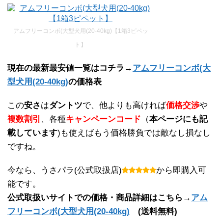
アムフリーコンボ(大型犬用(20-40kg)【1箱3ピペッ
ト】
現在の最新最安値一覧はコチラ→
アムフリーコンボ(大
型犬用(20-40kg)
の価格表
この
安さ
は
ダントツ
で、他よりも高ければ
価格交渉
や
複数割引
、各種
キャンペーンコード
（
本ページにも記
載しています
)も使えばもう価格勝負では敵なし損なし
ですね。
今なら、うさパラ(公式取扱店)
から即購入可
能です。
公式取扱いサイトでの価格・商品詳細はこちら→
アム
フリーコンボ(大型犬用(20-40kg)
(送料無料)