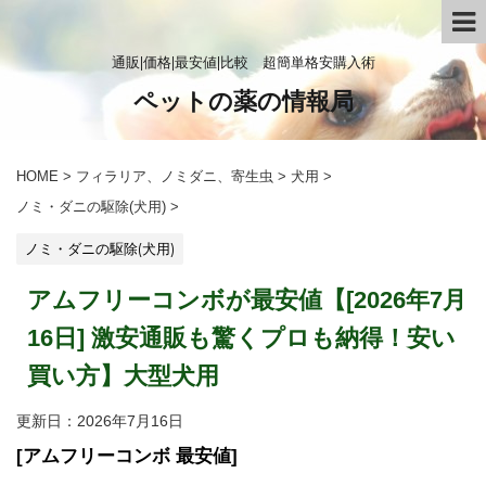
通販|価格|最安値|比較 超簡単格安購入術
ペットの薬の情報局
HOME
>
フィラリア、ノミダニ、寄生虫
>
犬用
>
ノミ・ダニの駆除(犬用)
>
ノミ・ダニの駆除(犬用)
アムフリーコンボが最安値【[2026年7月
16日] 激安通販も驚くプロも納得！安い
買い方】大型犬用
更新日：
2026年7月16日
[アムフリーコンボ 最安値]