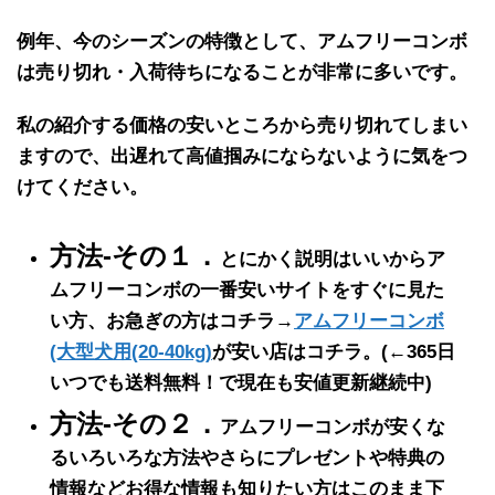
例年、
今のシーズンの特徴
として、
アムフリーコンボ
は
売り切れ・入荷待ち
になることが
非常に多い
です。
私の紹介する価格の
安いところから売り切れ
てしまい
ますので、出遅れて高値掴みにならないように気をつ
けてください。
方法-その１．
とにかく説明はいいからア
ムフリーコンボの一番安いサイトをすぐに見た
い方、お急ぎの方はコチラ→
アムフリーコンボ
(大型犬用(20-40kg)
が安い店はコチラ。
(←365日
いつでも送料無料！で現在も安値更新継続中)
方法-その２．
アムフリーコンボが安くな
るいろいろな方法やさらにプレゼントや特典の
情報などお得な情報も知りたい方はこのまま下