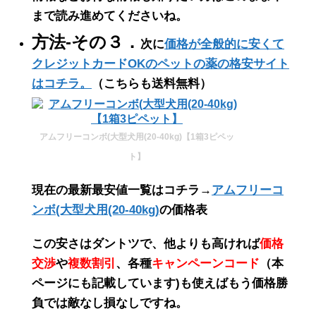
まで読み進めてくださいね。
方法-その３．
次に
価格が全般的に安くて
クレジットカードOKのペットの薬の格安サイト
はコチラ。
（こちらも送料無料）
アムフリーコンボ(大型犬用(20-40kg)【1箱3ピペッ
ト】
現在の最新最安値一覧はコチラ→
アムフリーコ
ンボ(大型犬用(20-40kg)
の価格表
この
安さ
は
ダントツ
で、他よりも高ければ
価格
交渉
や
複数割引
、各種
キャンペーンコード
（
本
ページにも記載しています
)も使えばもう価格勝
負では敵なし損なしですね。