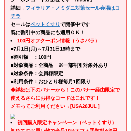
詳細→
フィラリア・ノミダニ対策セール会場はコ
チラ
セールは
ペットくすり
で開催中です
既に割引中の商品にも適用ＯＫ！
100円オフクーポン情報（うさパラ）
■7月1日(月)～7月31日18時まで
■割引額 ：100円
■対象商品：全商品 ※一部割引対象外あり
■対象条件：会員様限定
■利用条件：おひとり様毎月1回限り
◆詳細は下のバナーから！このバナー経由限定で
使えるさらにお得なコードはこれです！
メモってご利用ください→[USA26JUL ]
初回購入限定キャンペーン（ペットくすり）
初めてのお買い物で全品10%オフ＋手数料が0円