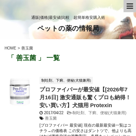
通販|価格|最安値|比較 超簡単格安購入術
ペットの薬の情報局
HOME
>
善玉菌
「 善玉菌 」 一覧
制吐剤、下痢、便秘(犬猫兼用)
プロファイバーが最安値【[2026年7
月16日] 激安通販も驚くプロも納得！
安い買い方】犬猫用 Protexin
2017/04/22
-
制吐剤、下痢、便秘(犬猫兼用)
善玉菌
[プロファイバー 最安値] 現在の最新最安値一覧はコ
チラ→の価格表 この安さはダントツで、他よりも高