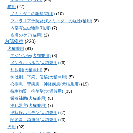
猫用
(27)
ノミ・ダニの駆除(猫用)
(10)
フィラリア予防及びノミ・ダニの駆除(猫用)
(8)
内部寄生虫駆除(猫用)
(7)
皮膚のケア(猫用)
(2)
内部疾患
(220)
犬猫兼用
(91)
アジソン病(犬猫兼用)
(3)
メンタルヘルス(犬猫兼用)
(6)
利尿剤(犬猫兼用)
(5)
制吐剤、下痢、便秘(犬猫兼用)
(5)
心疾患・腎疾患・神経疾患(犬猫兼用)
(15)
抗生物質・抗菌剤(犬猫兼用)
(35)
栄養補助(犬猫兼用)
(5)
消化器官(犬猫兼用)
(7)
甲状腺ホルモン(犬猫兼用)
(7)
関節炎・鎮痛剤(犬猫兼用)
(3)
犬用
(92)