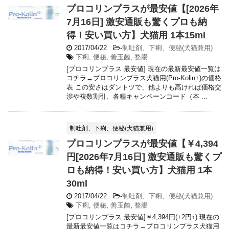
プロコリンプラスが最安値【[2026年
7月16日] 激安通販も驚くプロも納
得！安い買い方】犬猫用 1本15ml
2017/04/22
-
制吐剤、下痢、便秘(犬猫兼用)
下痢
,
便秘
,
善玉菌
,
整腸
[プロコリンプラス 最安値] 現在の最新最安値一覧は
コチラ→プロコリンプラス犬猫用(Pro-Kolin+)の価格
表 この安さはダントツで、他よりも高ければ価格交
渉や複数割引、各種キャンペーンコード（本 ...
制吐剤、下痢、便秘(犬猫兼用)
プロコリンプラスが最安値【￥4,394
円[2026年7月16日] 激安通販も驚くプ
ロも納得！安い買い方】犬猫用 1本
30ml
2017/04/22
-
制吐剤、下痢、便秘(犬猫兼用)
下痢
,
便秘
,
善玉菌
,
整腸
[プロコリンプラス 最安値]￥4,394円(+2円↑) 現在の
最新最安値一覧はコチラ→プロコリンプラス犬猫用