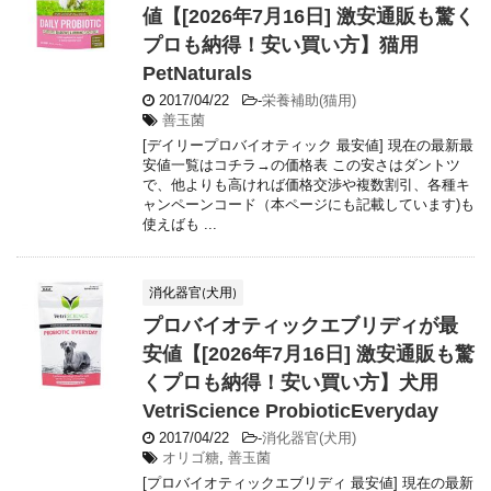
値【[2026年7月16日] 激安通販も驚く
プロも納得！安い買い方】猫用
PetNaturals
2017/04/22
-
栄養補助(猫用)
善玉菌
[デイリープロバイオティック 最安値] 現在の最新最
安値一覧はコチラ→の価格表 この安さはダントツ
で、他よりも高ければ価格交渉や複数割引、各種キ
ャンペーンコード（本ページにも記載しています)も
使えばも ...
消化器官(犬用)
プロバイオティックエブリディが最
安値【[2026年7月16日] 激安通販も驚
くプロも納得！安い買い方】犬用
VetriScience ProbioticEveryday
2017/04/22
-
消化器官(犬用)
オリゴ糖
,
善玉菌
[プロバイオティックエブリディ 最安値] 現在の最新