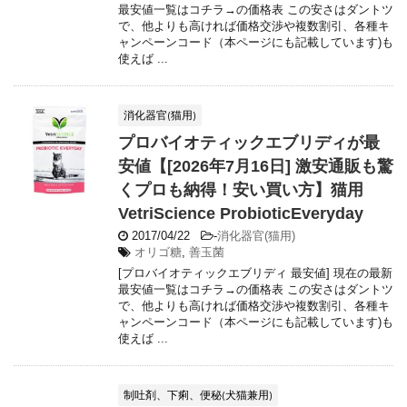
最安値一覧はコチラ→の価格表 この安さはダントツ
で、他よりも高ければ価格交渉や複数割引、各種キ
ャンペーンコード（本ページにも記載しています)も
使えば ...
消化器官(猫用)
プロバイオティックエブリディが最
安値【[2026年7月16日] 激安通販も驚
くプロも納得！安い買い方】猫用
VetriScience ProbioticEveryday
2017/04/22
-
消化器官(猫用)
オリゴ糖
,
善玉菌
[プロバイオティックエブリディ 最安値] 現在の最新
最安値一覧はコチラ→の価格表 この安さはダントツ
で、他よりも高ければ価格交渉や複数割引、各種キ
ャンペーンコード（本ページにも記載しています)も
使えば ...
制吐剤、下痢、便秘(犬猫兼用)