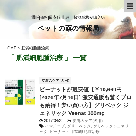
通販|価格|最安値|比較 超簡単格安購入術
ペットの薬の情報局
HOME
>
肥満細胞腫治療
「 肥満細胞腫治療 」 一覧
皮膚のケア(犬用)
ビーナットが最安値【￥10,669円
[2026年7月16日] 激安通販も驚くプロ
も納得！安い買い方】グリベック ジ
ェネリック Veenat 100mg
2017/04/22
-
皮膚のケア(犬用)
イマチニブ
,
グリーベック
,
グリベックジェネリ
ック
,
ビーナット
,
肥満細胞腫治療