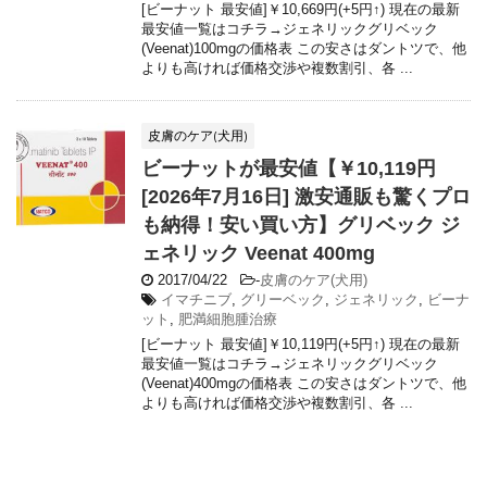
[ビーナット 最安値]￥10,669円(+5円↑) 現在の最新
最安値一覧はコチラ→ジェネリックグリベック
(Veenat)100mgの価格表 この安さはダントツで、他
よりも高ければ価格交渉や複数割引、各 ...
皮膚のケア(犬用)
ビーナットが最安値【￥10,119円
[2026年7月16日] 激安通販も驚くプロ
も納得！安い買い方】グリベック ジ
ェネリック Veenat 400mg
2017/04/22
-
皮膚のケア(犬用)
イマチニブ
,
グリーベック
,
ジェネリック
,
ビーナ
ット
,
肥満細胞腫治療
[ビーナット 最安値]￥10,119円(+5円↑) 現在の最新
最安値一覧はコチラ→ジェネリックグリベック
(Veenat)400mgの価格表 この安さはダントツで、他
よりも高ければ価格交渉や複数割引、各 ...